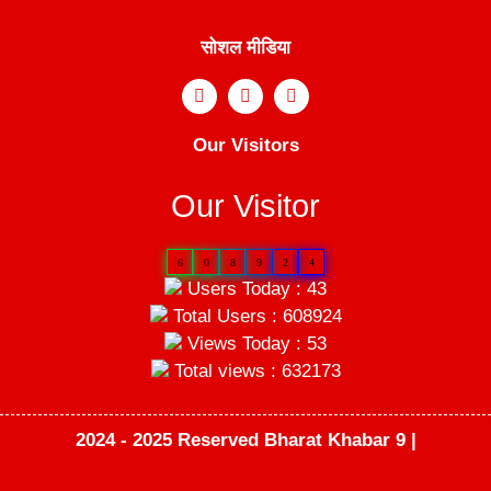
सोशल मीडिया
Our Visitors
Our Visitor
6
0
8
9
2
4
Users Today : 43
Total Users : 608924
Views Today : 53
Total views : 632173
2024 - 2025 Reserved Bharat Khabar 9 |