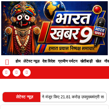
होम
लेटेस्ट न्यूज़
देश विदेश
ग्रामीण पर्यटन
खेतीबाड़ी
खेल
नौ
Contact Info
Privacy Policy
Become An Author
ोगा फोरलेन, राज्य शासन ने मंजूर किए 21.81 करोड़ उपमुख्यमंत्री साव के अ
लेटेस्ट न्यूज़
RECENT POSTS