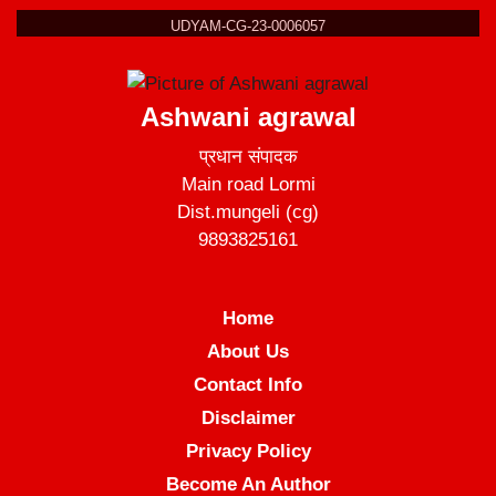
UDYAM-CG-23-0006057
Ashwani agrawal
प्रधान संपादक
Main road Lormi
Dist.mungeli (cg)
9893825161
Home
About Us
Contact Info
Disclaimer
Privacy Policy
Become An Author