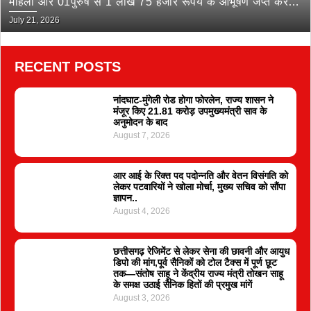
महिला और 01पुरुष से 1 लाख 75 हजार रूपये के आभूषण जप्त कर
भेजा जेल
July 21, 2026
RECENT POSTS
नांदघाट-मुंगेली रोड होगा फोरलेन, राज्य शासन ने
मंजूर किए 21.81 करोड़ उपमुख्यमंत्री साव के
अनुमोदन के बाद
August 7, 2026
आर आई के रिक्त पद पदोन्नति और वेतन विसंगति को
लेकर पटवारियों ने खोला मोर्चा, मुख्य सचिव को सौंपा
ज्ञापन..
August 4, 2026
छत्तीसगढ़ रेजिमेंट से लेकर सेना की छावनी और आयुध
डिपो की मांग,पूर्व सैनिकों को टोल टैक्स में पूर्ण छूट
तक—संतोष साहू ने केंद्रीय राज्य मंत्री तोखन साहू
के समक्ष उठाई सैनिक हितों की प्रमुख मांगें
August 3, 2026