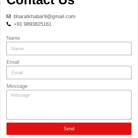
bharatkhabar9@gmail.com
+91 9893825161
Name
Email
Message
Send