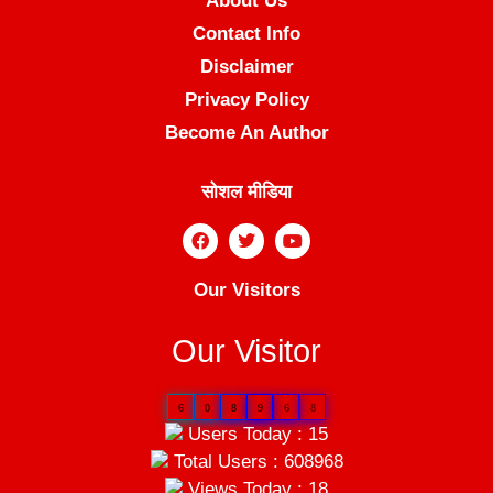
About Us
Contact Info
Disclaimer
Privacy Policy
Become An Author
सोशल मीडिया
Our Visitors
Our Visitor
6
0
8
9
6
8
Users Today : 15
Total Users : 608968
Views Today : 18