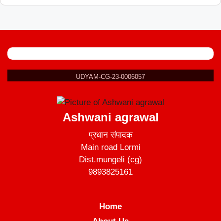
UDYAM-CG-23-0006057
Ashwani agrawal
प्रधान संपादक
Main road Lormi
Dist.mungeli (cg)
9893825161
Home