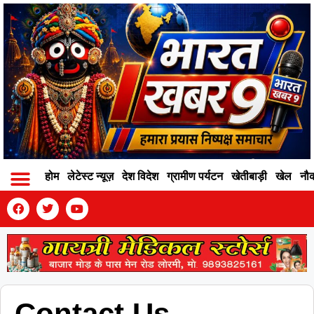
होम
लेटेस्ट न्यूज़
देश विदेश
ग्रामीण पर्यटन
खेतीबाड़ी
खेल
नौ
Contact Info
Privacy Policy
Become An Author
Contact Us