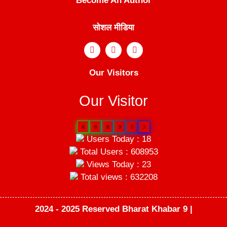
Become An Author
सोशल मीडिया
Our Visitors
Our Visitor
6
0
8
9
5
3
Users Today : 18
Total Users : 608953
Views Today : 23
Total views : 632208
2024 - 2025 Reserved Bharat Khabar 9 |