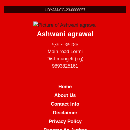
UDYAM-CG-23-0006057
Ashwani agrawal
प्रधान संपादक
Main road Lormi
Dist.mungeli (cg)
9893825161
Home
About Us
Contact Info
Disclaimer
Privacy Policy