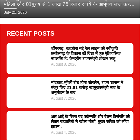
महिला और 01पुरुष से 1 लाख 75 हजार रूपये के आभूषण जप्त कर
भेजा जेल
July 21, 2026
RECENT POSTS
डोंगरगढ़–कटघोरा नई रेल लाइन की स्वीकृति
छत्तीसगढ़ के विकास की दिशा में एक ऐतिहासिक
उपलब्धि है: केन्द्रीय राज्यमंत्री तोखन साहू
August 8, 2026
नांदघाट-मुंगेली रोड होगा फोरलेन, राज्य शासन ने
मंजूर किए 21.81 करोड़ उपमुख्यमंत्री साव के
अनुमोदन के बाद
August 7, 2026
आर आई के रिक्त पद पदोन्नति और वेतन विसंगति को
लेकर पटवारियों ने खोला मोर्चा, मुख्य सचिव को सौंपा
ज्ञापन..
August 4, 2026