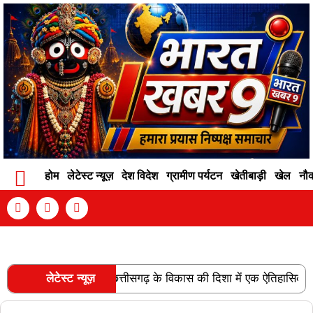
होम
लेटेस्ट न्यूज़
देश विदेश
ग्रामीण पर्यटन
खेतीबाड़ी
खेल
नौ
Contact Info
Privacy Policy
Become An Author
 लाइन की स्वीकृति छत्तीसगढ़ के विकास की दिशा में एक ऐतिहासिक उपलब्धि ह
लेटेस्ट न्यूज़
RECENT POSTS