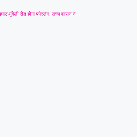
दघाट-मुंगेली रोड होगा फोरलेन, राज्य शासन ने
ोर्चा, मुख्य सचिव को सौंपा ज्ञापन..
|
ंत्री तोखन साहू के समक्ष उठाई सैनिक हितों की
बने लोरमी शहरी अध्यक्ष
|
धारदार टंगिया से