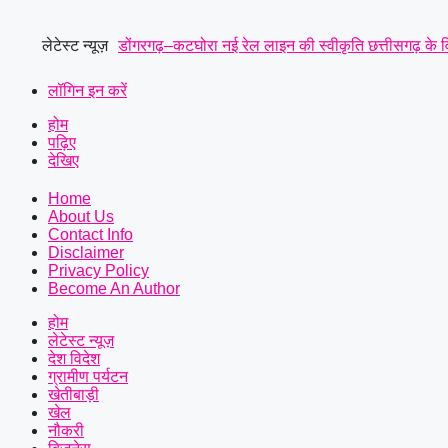
Skip
to
लेटेस्ट न्यूज़
डोंगरगढ़–कटघोरा नई रेल लाइन की स्वीकृति छत्तीसगढ़ के वि
content
मंजूर किए 21.81 करोड़ उपमुख्यमंत्री साव के अनुमोदन के 
लॉगिन इन करें
होम
छत्तीसगढ़ रेजिमेंट से लेकर सेना की छावनी और आयुध डिपो की म
पढ़िए
देखिए
प्रमुख मांगें
|
सर्व यादव समाज लोरमी का संगठन हुआ मजबूत, ग
Home
मानसिक रूप से अस्वस्थ युवक की हत्या: आरोपी को पुलिस ने
About Us
Contact Info
Disclaimer
Privacy Policy
Become An Author
होम
लेटेस्ट न्यूज़
देश विदेश
ग्रामीण पर्यटन
खेतीबाड़ी
खेल
नौकरी