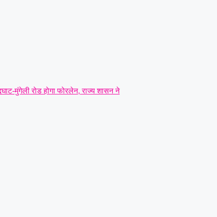
दघाट-मुंगेली रोड होगा फोरलेन, राज्य शासन ने
ोर्चा, मुख्य सचिव को सौंपा ज्ञापन..
|
ंत्री तोखन साहू के समक्ष उठाई सैनिक हितों की
बने लोरमी शहरी अध्यक्ष
|
धारदार टंगिया से