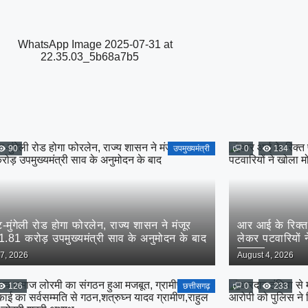
90
उपमुख्यमंत्री
0
134
ट-मुंगेली रोड होगा फोरलेन, राज्य शासन ने मंजूर
आर आई के रिक्त
.81 करोड़ उपमुख्यमंत्री साव के अनुमोदन के बाद
लेकर पटवारियों न
ज्ञापन..
Posted
7, 2026
August 4, 2026
on
126
छत्तीसगढ़
0
233