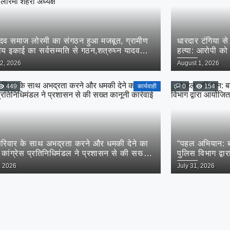
ादव समाज लोरमी का संगठन हुआ मजबूत, ग्रामीण
धारदार टंगिया स
य इकाई का सर्वसम्मति से गठन,शत्रुघ्न यादव
हत्या: आरोपी को 
ण,राहुल यादव बने लोरमी शहरी अध्यक्ष
Posted
2, 2026
August 1, 2026
on
449
कार्यवाही
0
154
 परिवार के साथ अभद्रता करने और धमकी देने का
“पहल अभियान: ब
कांग्रेस प्रतिनिधिमंडल ने प्रशासन से की सख्त
पुलिस विभाग द्व
 कार्रवाई की मांग
Posted
, 2026
July 31, 2026
on