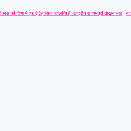
कास की दिशा में एक ऐतिहासिक उपलब्धि है: केन्द्रीय राज्यमंत्री तोखन साहू
|
नां
बाद
|
आर आई के रिक्त पद पदोन्नति और वेतन विसंगति को लेकर पटवारियों ने खोला म
ांग,पूर्व सैनिकों को टोल टैक्स में पूर्ण छूट तक—संतोष साहू ने केंद्रीय राज्य म
्रामीण व नगरीय इकाई का सर्वसम्मति से गठन,शत्रुघ्न यादव ग्रामीण,राहुल यादव 
 गिरफ्तार करते हुए भेजा जेल
|