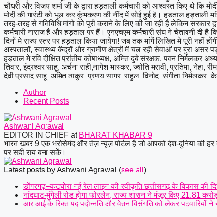
चौधरी और विजय शर्मा जी के द्वारा हड़ताली कर्मचारी को आश्वस्त किए थे कि म
मोदी की गारंटी को भूल कर कुंभकरण की नींद में सोई हुई है। हड़ताल हड़ताली महिल
तरह-तरह से गतिविधि मांगो को पूरी कराने के लिए की जा रही है लेकिन सरकार द्वा
कर्मचारी नाराज हैं और हड़ताल पर हैं। एनएचएम कर्मचारी संघ ने चेतावनी दी 
दिनों मे राज्य स्तर पर हड़ताल किया जायेगा! जब तक मांगें लिखित मे पूरी नहीं 
अस्पतालों, स्वास्थ्य केंद्रों और ग्रामीण क्षेत्रों में चल रही सेवाओं पर बुरा अस
हड़ताल मे रवि दीक्षित प्रांतीय कोषाध्यक्ष, अमित दुबे संरक्षक, पवन निर्मलकर अध्यक
तिवार, इंद्रश्वर साहू, अर्चना राही,नागेश भास्कर, ज्योति मरावी, प्रतिमा, नेहा, 
देवी प्रसाद साहू, अमित ठाकुर, प्रणय सागर, राहुल, विनोद, संगीता निर्मलकर, 
Author
Recent Posts
Ashwani Agrawal
EDITOR IN CHIEF
at
BHARAT KHABAR 9
भारत खबर 9 एक भरोसेमंद और तेज़ न्यूज़ पोर्टल है जो आपको देश-दुनिया की हर 
पर सही राय बना सकें।
Latest posts by Ashwani Agrawal
(
see all
)
डोंगरगढ़–कटघोरा नई रेल लाइन की स्वीकृति छत्तीसगढ़ के विकास की दिशा 
नांदघाट-मुंगेली रोड होगा फोरलेन, राज्य शासन ने मंजूर किए 21.81 करोड
आर आई के रिक्त पद पदोन्नति और वेतन विसंगति को लेकर पटवारियों ने खोल