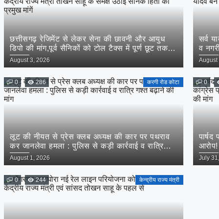
छत्तीसगढ़ रेजिमेंट से लेकर सेना की छावनी और आयुध
सर्व य
डिपो की मांग,पूर्व सैनिकों को टोल टैक्स में पूर्ण छूट तक—
व नगरी
संतोष साहू ने केंद्रीय राज्य मंत्री तोखन साहू के समक्ष
ग्रामी
Posted
Posted
August 3, 2026
August 
उठाई सैनिक हितों की प्रमुख मांगें
on
on
0
286
करगी रोड कोटा
0
लूट की नीयत से प्रेस क्लब अध्यक्ष की कार पर पथराव
पार्षद
कर जानलेवा हमला : पुलिस से कड़ी कार्रवाई व रात्रि
आरोप! 
गश्त बढ़ाने की मांग
कानूनी
Posted
Posted
August 1, 2026
July 31
on
on
0
244
केन्द्रीय राज्य मंत्री