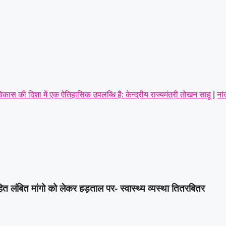
कास की दिशा में एक ऐतिहासिक उपलब्धि है: केन्द्रीय राज्यमंत्री तोखन साहू
|
नां
बाद
|
आर आई के रिक्त पद पदोन्नति और वेतन विसंगति को लेकर पटवारियों ने खोला म
ांग,पूर्व सैनिकों को टोल टैक्स में पूर्ण छूट तक—संतोष साहू ने केंद्रीय राज्य म
्रामीण व नगरीय इकाई का सर्वसम्मति से गठन,शत्रुघ्न यादव ग्रामीण,राहुल यादव 
 गिरफ्तार करते हुए भेजा जेल
|
हित लंबित मांगो को लेकर हड़ताल पर- स्वास्थ्य व्यस्था तितरबितर