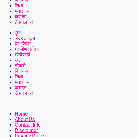
बिज़नेस
शिक्षा
मनोरंजन
क्राइम
टेक्नोलॉजी
होम
लेटेस्ट न्यूज़
देश विदेश
ग्रामीण पर्यटन
खेतीबाड़ी
खेल
नौकरी
बिज़नेस
शिक्षा
मनोरंजन
क्राइम
टेक्नोलॉजी
Home
About Us
Contact Info
Disclaimer
Privacy Policy