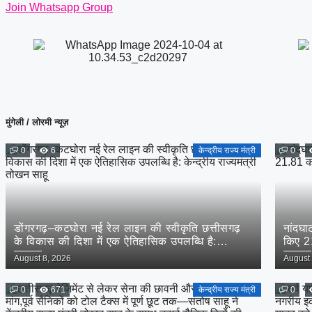
Join Whatsapp Group
मुंगेली / लोरमी न्यूज़
0
6
केन्द्रीय राज्य मंत्री
0
डोंगरगढ़–कटघोरा नई रेल लाइन की स्वीकृति छत्तीसगढ़
नांदघा
के विकास की दिशा में एक ऐतिहासिक उपलब्धि है:
किए 21
केन्द्रीय राज्यमंत्री तोखन साहू
Posted
Posted
August 8, 2026
August 
on
on
0
671
केन्द्रीय राज्य मंत्री
0