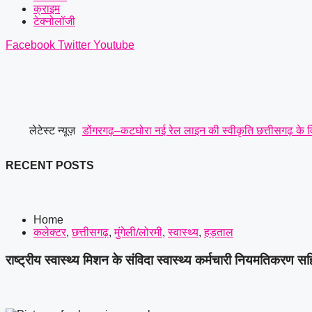
क्राइम
टेक्नोलॉजी
Facebook
Twitter
Youtube
लेटेस्ट न्यूज़
डोंगरगढ़–कटघोरा नई रेल लाइन की स्वीकृति छत्तीसगढ़ के वि
मंजूर किए 21.81 करोड़ उपमुख्यमंत्री साव के अनुमोदन के 
RECENT POSTS
छत्तीसगढ़ रेजिमेंट से लेकर सेना की छावनी और आयुध डिपो की म
प्रमुख मांगें
|
सर्व यादव समाज लोरमी का संगठन हुआ मजबूत, ग
Home
कलेक्टर
,
छत्तीसगढ़
,
मुंगेली/लोरमी
,
स्वास्थ्य
,
हड़ताल
मानसिक रूप से अस्वस्थ युवक की हत्या: आरोपी को पुलिस ने
राष्ट्रीय स्वास्थ्य मिशन के संविदा स्वास्थ्य कर्मचारी नियमतिकरण स