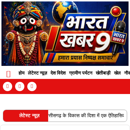
होम
लेटेस्ट न्यूज़
देश विदेश
ग्रामीण पर्यटन
खेतीबाड़ी
खेल
नौ
Contact Info
Privacy Policy
Become An Author
लाइन की स्वीकृति छत्तीसगढ़ के विकास की दिशा में एक ऐतिहासिक उपलब्धि है
लेटेस्ट न्यूज़
RECENT POSTS