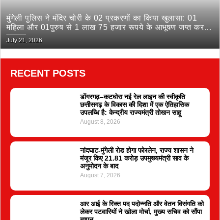
मुंगेली पुलिस ने मंदिर चोरी के 02 प्रकरणों का किया खुलासा: 01
महिला और 01पुरुष से 1 लाख 75 हजार रूपये के आभूषण जप्त कर
भेजा जेल
July 21, 2026
RECENT POSTS
डोंगरगढ़–कटघोरा नई रेल लाइन की स्वीकृति
छत्तीसगढ़ के विकास की दिशा में एक ऐतिहासिक
उपलब्धि है: केन्द्रीय राज्यमंत्री तोखन साहू
August 8, 2026
नांदघाट-मुंगेली रोड होगा फोरलेन, राज्य शासन ने
मंजूर किए 21.81 करोड़ उपमुख्यमंत्री साव के
अनुमोदन के बाद
August 7, 2026
आर आई के रिक्त पद पदोन्नति और वेतन विसंगति को
लेकर पटवारियों ने खोला मोर्चा, मुख्य सचिव को सौंपा
ज्ञापन..