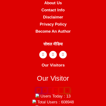
About Us
Contact Info
Disclaimer
Privacy Policy
Become An Author
सोशल मीडिया
Our Visitors
Our Visitor
6
0
8
9
4
8
Users Today : 13
Total Users : 608948