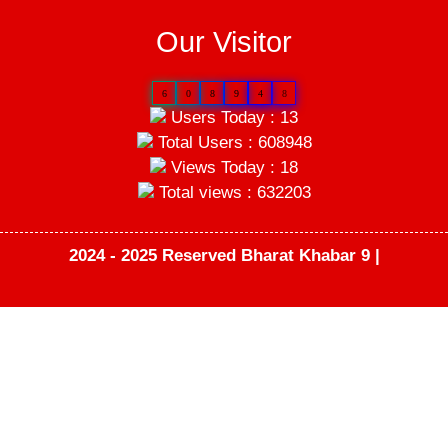
Our Visitor
6
0
8
9
4
8
Users Today : 13
Total Users : 608948
Views Today : 18
Total views : 632203
2024 - 2025 Reserved Bharat Khabar 9 |