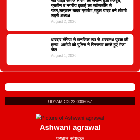
सर्व यादव समाज लोरमी का संगठन हुआ मजबूत,
ग्रामीण व नगरीय इकाई का सर्वसम्मति से
गठन,शत्रुघ्न यादव ग्रामीण,राहुल यादव बने लोरमी
शहरी अध्यक्ष
August 2, 2026
धारदार टंगिया से मानसिक रूप से अस्वस्थ युवक की
हत्या: आरोपी को पुलिस ने गिरफ्तार करते हुए भेजा
जेल
August 1, 2026
UDYAM-CG-23-0006057
Ashwani agrawal
प्रधान संपादक