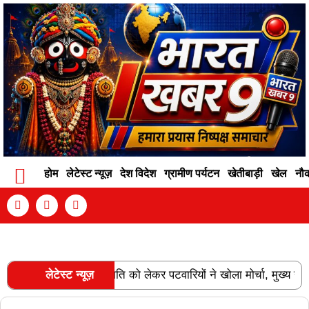
होम
लेटेस्ट न्यूज़
देश विदेश
ग्रामीण पर्यटन
खेतीबाड़ी
खेल
नौ
Contact Info
Privacy Policy
Become An Author
्नति और वेतन विसंगति को लेकर पटवारियों ने खोला मोर्चा, मुख्य सचिव को स
लेटेस्ट न्यूज़
RECENT POSTS