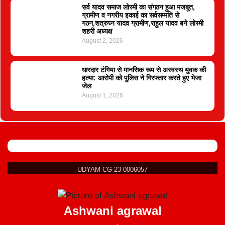
सर्व यादव समाज लोरमी का संगठन हुआ मजबूत,
ग्रामीण व नगरीय इकाई का सर्वसम्मति से
गठन,शत्रुघ्न यादव ग्रामीण,राहुल यादव बने लोरमी
शहरी अध्यक्ष
August 2, 2026
धारदार टंगिया से मानसिक रूप से अस्वस्थ युवक की
हत्या: आरोपी को पुलिस ने गिरफ्तार करते हुए भेजा
जेल
August 1, 2026
UDYAM-CG-23-0006057
Ashwani agrawal