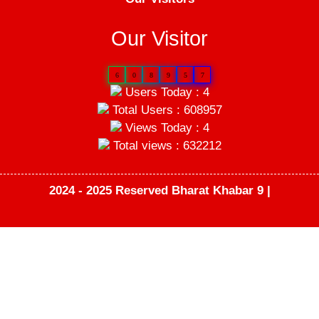
Our Visitor
6
0
8
9
5
7
Users Today : 4
Total Users : 608957
Views Today : 4
Total views : 632212
2024 - 2025 Reserved Bharat Khabar 9 |