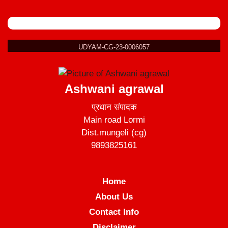
UDYAM-CG-23-0006057
Ashwani agrawal
प्रधान संपादक
Main road Lormi
Dist.mungeli (cg)
9893825161
Home
About Us
Contact Info
Disclaimer