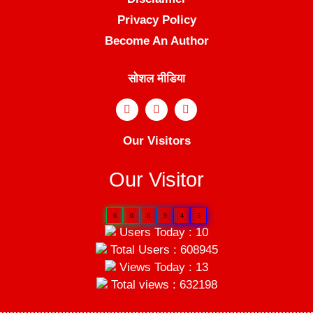
Privacy Policy
Become An Author
सोशल मीडिया
Our Visitors
Our Visitor
6
0
8
9
4
5
Users Today : 10
Total Users : 608945
Views Today : 13
Total views : 632198