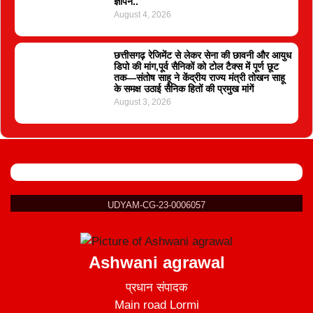
ज्ञापन..
August 4, 2026
छत्तीसगढ़ रेजिमेंट से लेकर सेना की छावनी और आयुध
डिपो की मांग,पूर्व सैनिकों को टोल टैक्स में पूर्ण छूट
तक—संतोष साहू ने केंद्रीय राज्य मंत्री तोखन साहू
के समक्ष उठाई सैनिक हितों की प्रमुख मांगें
August 3, 2026
UDYAM-CG-23-0006057
Ashwani agrawal
प्रधान संपादक
Main road Lormi