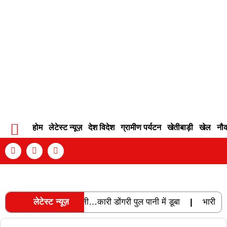
होम
लेटेस्ट न्यूज़
देश विदेश
ग्रामीण पर्यटन
खेतीबाड़ी
खेल
नौ
Contact Info
Privacy Policy
Become An Author
्ट बियर से छलका पानी…कारी डोंगरी पुल पानी में डूबा
लेटेस्ट न्यूज़
|
भारी बारिश के ब
RECENT POSTS