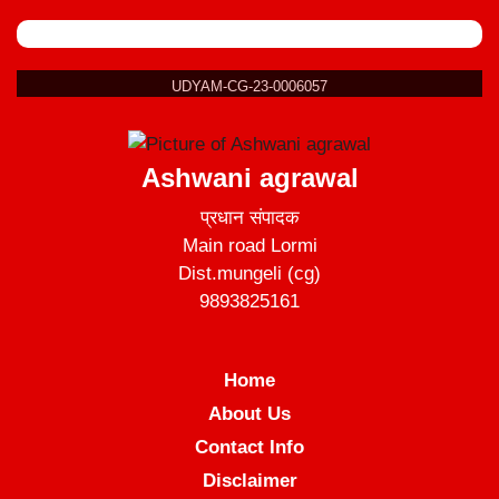
UDYAM-CG-23-0006057
Ashwani agrawal
प्रधान संपादक
Main road Lormi
Dist.mungeli (cg)
9893825161
Home
About Us
Contact Info
Disclaimer