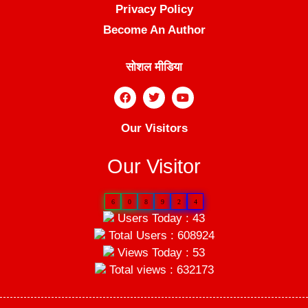
Privacy Policy
Become An Author
सोशल मीडिया
Our Visitors
Our Visitor
6
0
8
9
2
4
Users Today : 43
Total Users : 608924
Views Today : 53
Total views : 632173