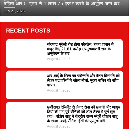
महिला और 01पुरुष से 1 लाख 75 हजार रूपये के आभूषण जप्त कर
भेजा जेल
July 21, 2026
RECENT POSTS
नांदघाट-मुंगेली रोड होगा फोरलेन, राज्य शासन ने
मंजूर किए 21.81 करोड़ उपमुख्यमंत्री साव के
अनुमोदन के बाद
August 7, 2026
आर आई के रिक्त पद पदोन्नति और वेतन विसंगति को
लेकर पटवारियों ने खोला मोर्चा, मुख्य सचिव को सौंपा
ज्ञापन..
August 4, 2026
छत्तीसगढ़ रेजिमेंट से लेकर सेना की छावनी और आयुध
डिपो की मांग,पूर्व सैनिकों को टोल टैक्स में पूर्ण छूट
तक—संतोष साहू ने केंद्रीय राज्य मंत्री तोखन साहू
के समक्ष उठाई सैनिक हितों की प्रमुख मांगें
August 3, 2026