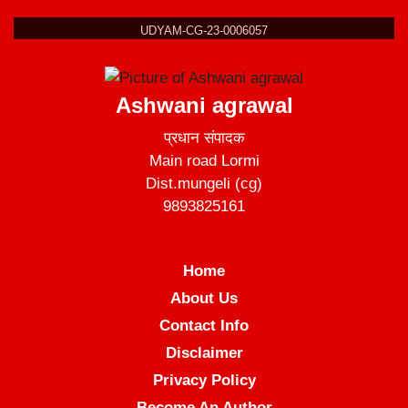
UDYAM-CG-23-0006057
Ashwani agrawal
प्रधान संपादक
Main road Lormi
Dist.mungeli (cg)
9893825161
Home
About Us
Contact Info
Disclaimer
Privacy Policy
Become An Author