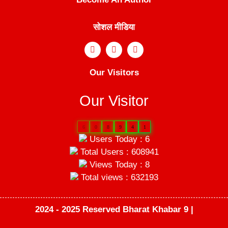
सोशल मीडिया
Our Visitors
Our Visitor
6
0
8
9
4
1
Users Today : 6
Total Users : 608941
Views Today : 8
Total views : 632193
2024 - 2025 Reserved Bharat Khabar 9 |