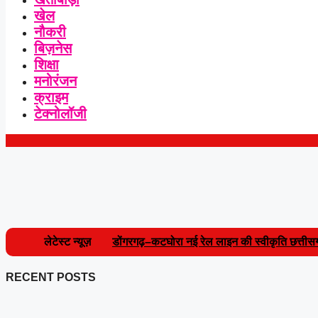
खेल
नौकरी
बिज़नेस
शिक्षा
मनोरंजन
क्राइम
टेक्नोलॉजी
लेटेस्ट न्यूज़
डोंगरगढ़–कटघोरा नई रेल लाइन की स्वीकृति छत्तीसगढ
शासन ने मंजूर किए 21.81 करोड़ उपमुख्यमंत्री साव
RECENT POSTS
ज्ञापन..
|
छत्तीसगढ़ रेजिमेंट से लेकर सेना की छावनी 