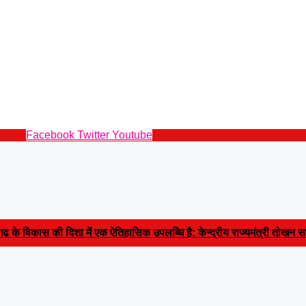
Facebook
Twitter
Youtube
़ के विकास की दिशा में एक ऐतिहासिक उपलब्धि है: केन्द्रीय राज्यमंत्री तोखन सा
 के अनुमोदन के बाद
|
आर आई के रिक्त पद पदोन्नति और वेतन विसंगति को लेकर पटव
और आयुध डिपो की मांग,पूर्व सैनिकों को टोल टैक्स में पूर्ण छूट तक—संतोष साहू ने क