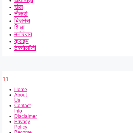
खेतीबाड़ी
खेल
नौकरी
बिज़नेस
शिक्षा
मनोरंजन
क्राइम
टेक्नोलॉजी
Home
About
Us
Contact
Info
Disclaimer
Privacy
Policy
Become