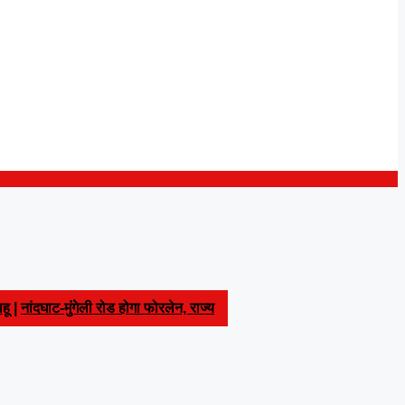
हू
|
नांदघाट-मुंगेली रोड होगा फोरलेन, राज्य
ारियों ने खोला मोर्चा, मुख्य सचिव को सौंपा
ेंद्रीय राज्य मंत्री तोखन साहू के समक्ष उठाई