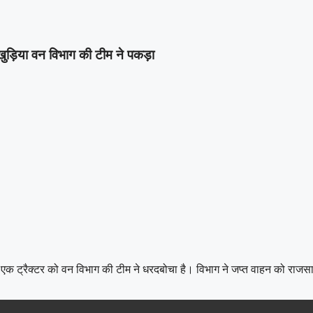
का संगठन हुआ मजबूत, ग्रामीण व नगरीय इकाई का सर्वसम्मति से गठन,शत्रुघ्न य
ुवक की हत्या: आरोपी को पुलिस ने गिरफ्तार करते हुए भेजा जेल
|
ो खुड़िया वन विभाग की टीम ने पकड़ा
ुए एक ट्रैक्टर को वन विभाग की टीम ने धरदबोचा है। विभाग ने जप्त वाहन को राज
।