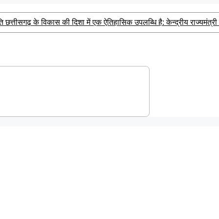
छत्तीसगढ़ के विकास की दिशा में एक ऐतिहासिक उपलब्धि है: केन्द्रीय राज्यमंत्र
, राज्य शासन ने मंजूर किए 21.81 करोड़ उपमुख्यमंत्री साव के अनुमोदन के बाद
ति को लेकर पटवारियों ने खोला मोर्चा, मुख्य सचिव को सौंपा ज्ञापन..
|
र आयुध डिपो की मांग,पूर्व सैनिकों को टोल टैक्स में पूर्ण छूट तक—संतोष साहू ने क
ं की प्रमुख मांगें
|
सर्व यादव समाज लोरमी का संगठन हुआ मजबूत, ग्राम
दव ग्रामीण,राहुल यादव बने लोरमी शहरी अध्यक्ष
|
धारदार टंगिया से मानस
 गिरफ्तार करते हुए भेजा जेल
|