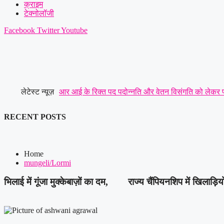
क्राइम
टेक्नोलॉजी
Facebook
Twitter
Youtube
लेटेस्ट न्यूज़
आर आई के रिक्त पद पदोन्नति और वेतन विसंगति को लेकर पटवा
छूट तक—संतोष साहू ने केंद्रीय राज्य मंत्री तोखन साहू के सम
RECENT POSTS
ग्रामीण,राहुल यादव बने लोरमी शहरी अध्यक्ष
|
धारदार टंगिया
जानलेवा हमला : पुलिस से कड़ी कार्रवाई व रात्रि गश्त बढ़ाने
Home
mungeli/Lormi
भिलाई में गूंजा मुक्केबाज़ों का दम, राज्य चैंपियनशिप में खिलाड़ि