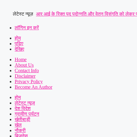
Skip
to
लेटेस्ट न्यूज़
आर आई के रिक्त पद पदोन्नति और वेतन विसंगति को लेकर पटवा
content
तक—संतोष साहू ने केंद्रीय राज्य मंत्री तोखन साहू के समक्ष 
लॉगिन इन करें
होम
यादव बने लोरमी शहरी अध्यक्ष
|
धारदार टंगिया से मानसिक रू
पढ़िए
देखिए
पुलिस से कड़ी कार्रवाई व रात्रि गश्त बढ़ाने की मांग
|
पार्षद
Home
About Us
Contact Info
Disclaimer
Privacy Policy
Become An Author
होम
लेटेस्ट न्यूज़
देश विदेश
ग्रामीण पर्यटन
खेतीबाड़ी
खेल
नौकरी
बिज़नेस