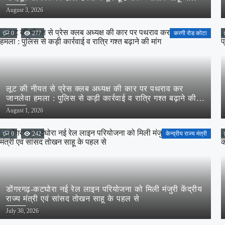
केंद्रीय राज्य मंत्री तोखन साहू के समक्ष उठाई सैनिक हितों की
Posted
August 3, 2026
प्रमुख मांगें
on
0
277
करगी रोड कोटा
लूट की नीयत से प्रेस क्लब अध्यक्ष की कार पर पथराव कर
जानलेवा हमला : पुलिस से कड़ी कार्रवाई व रात्रि गश्त बढ़ाने की
मांग
Posted
August 1, 2026
on
0
242
केन्द्रीय राज्य मंत्री
डोंगरगढ़-कटघोरा नई रेल लाइन परियोजना को मिली मंजुरी केंद्रीय
राज्य मंत्री एवं सांसद तोखन साहू के पहल से
Posted
July 30, 2026
on