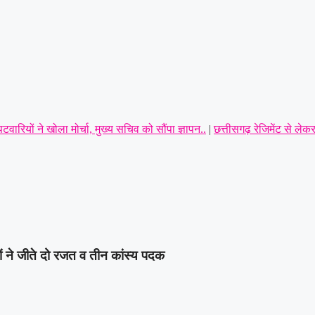
रियों ने खोला मोर्चा, मुख्य सचिव को सौंपा ज्ञापन..
|
छत्तीसगढ़ रेजिमेंट से लेक
क्ष उठाई सैनिक हितों की प्रमुख मांगें
|
सर्व यादव समाज लोरमी का संगठन हुआ मज
 से मानसिक रूप से अस्वस्थ युवक की हत्या: आरोपी को पुलिस ने गिरफ्तार करते ह
 की मांग
|
पार्षद परिवार के साथ अभद्रता करने और धमकी देने का आरोप! कांग्रेस 
यों ने जीते दो रजत व तीन कांस्य पदक