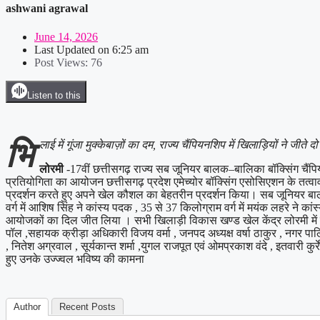
ashwani agrawal
June 14, 2026
Last Updated on
6:25 am
Post Views:
76
Listen to this
भि
लाई में गूंजा मुक्केबाज़ों का दम, राज्य चैंपियनशिप में खिलाड़ियों ने जीत
लोरमी
-17वीं छत्तीसगढ़ राज्य सब जूनियर बालक–बालिका बॉक्सिंग चैंपि
प्रतियोगिता का आयोजन छत्तीसगढ़ प्रदेश एमेच्योर बॉक्सिंग एसोसिएशन के तत्वावधा
प्रदर्शन करते हुए अपने खेल कौशल का बेहतरीन प्रदर्शन किया। सब जूनियर बालक व
वर्ग में आशिष सिंह ने कांस्य पदक , 35 से 37 किलोग्राम वर्ग में मयंक लहरे ने का
आयोजकों का दिल जीत लिया । सभी खिलाड़ी विकास खण्ड खेल केंद्र लोरमी में प्र
पॉल ,सहायक क्रीड़ा अधिकारी विजय वर्मा , जनपद अध्यक्ष वर्षा ठाकुर , नगर पाल
, नितेश अग्रवाल , सूर्यकान्त शर्मा ,युगल राजपूत एवं ओमप्रकाश वंदे , इतवारी कुर
हुए उनके उज्ज्वल भविष्य की कामना
Author
Recent Posts