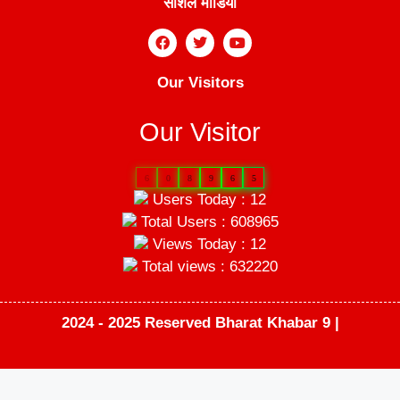
सोशल मीडिया
Our Visitors
Our Visitor
6
0
8
9
6
5
Users Today : 12
Total Users : 608965
Views Today : 12
Total views : 632220
2024 - 2025 Reserved Bharat Khabar 9 |