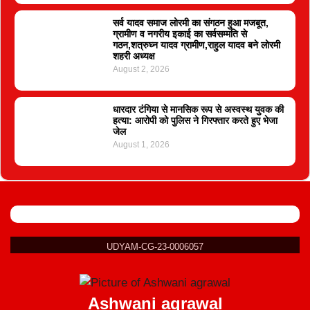
सर्व यादव समाज लोरमी का संगठन हुआ मजबूत,
ग्रामीण व नगरीय इकाई का सर्वसम्मति से
गठन,शत्रुघ्न यादव ग्रामीण,राहुल यादव बने लोरमी
शहरी अध्यक्ष
August 2, 2026
धारदार टंगिया से मानसिक रूप से अस्वस्थ युवक की
हत्या: आरोपी को पुलिस ने गिरफ्तार करते हुए भेजा
जेल
August 1, 2026
UDYAM-CG-23-0006057
Ashwani agrawal