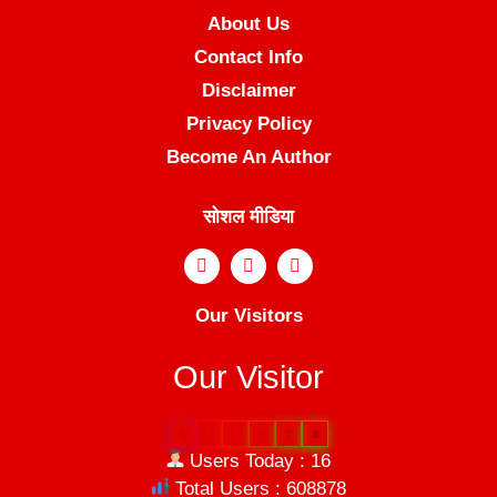
About Us
Contact Info
Disclaimer
Privacy Policy
Become An Author
सोशल मीडिया
Our Visitors
Our Visitor
6
0
8
8
7
8
Users Today : 16
Total Users : 608878