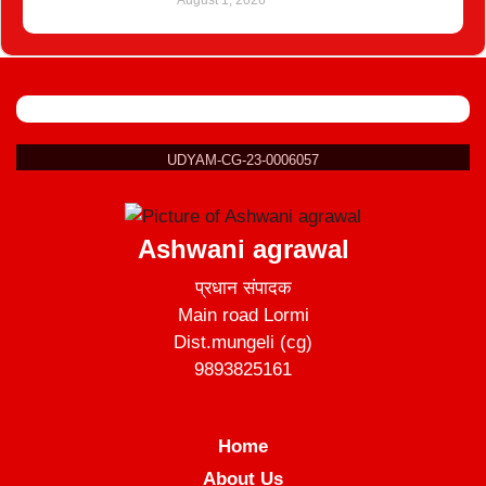
August 1, 2026
UDYAM-CG-23-0006057
Ashwani agrawal
प्रधान संपादक
Main road Lormi
Dist.mungeli (cg)
9893825161
Home
About Us