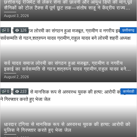
छत्तीसगढ़ रेजिमेंट से लेकर सेना की छावनी और आयुध डिपो की मांग,पूर्व
सैनिकों को टोल टैक्स में पूर्ण छूट तक—संतोष साहू ने केंद्रीय राज्य
मंत्री तोखन साहू के समक्ष उठाई सैनिक हितों की प्रमुख मांगें
August 3, 2026
0
126
छत्तीसगढ़
सर्व यादव समाज लोरमी का संगठन हुआ मजबूत, ग्रामीण व नगरीय
इकाई का सर्वसम्मति से गठन,शत्रुघ्न यादव ग्रामीण,राहुल यादव बने
लोरमी शहरी अध्यक्ष
August 2, 2026
0
233
कार्यवाही
धारदार टंगिया से मानसिक रूप से अस्वस्थ युवक की हत्या: आरोपी को
पुलिस ने गिरफ्तार करते हुए भेजा जेल