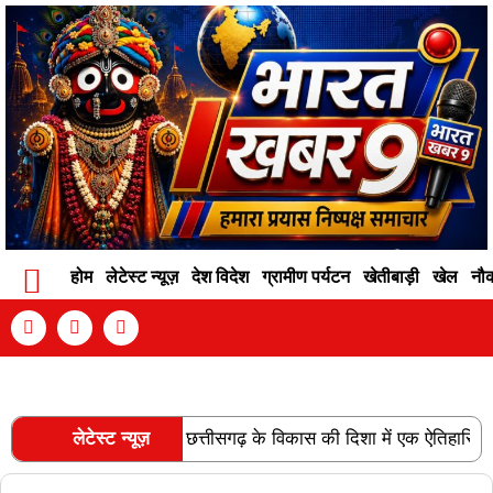
होम
लेटेस्ट न्यूज़
देश विदेश
ग्रामीण पर्यटन
खेतीबाड़ी
खेल
नौ
Contact Info
Privacy Policy
Become An Author
ेल लाइन की स्वीकृति छत्तीसगढ़ के विकास की दिशा में एक ऐतिहासिक उपलब्धि
लेटेस्ट न्यूज़
RECENT POSTS