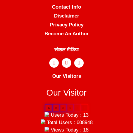
Contact Info
Disclaimer
Privacy Policy
Become An Author
सोशल मीडिया
Our Visitors
Our Visitor
6
0
8
9
4
8
Users Today : 13
Total Users : 608948
Views Today : 18