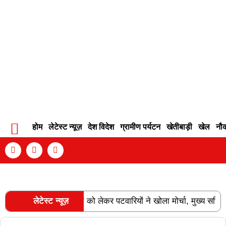
होम
लेटेस्ट न्यूज़
देश विदेश
ग्रामीण पर्यटन
खेतीबाड़ी
खेल
नौ
Contact Info
Privacy Policy
Become An Author
ति और वेतन विसंगति को लेकर पटवारियों ने खोला मोर्चा, मुख्य सचिव को सौंप
लेटेस्ट न्यूज़
RECENT POSTS