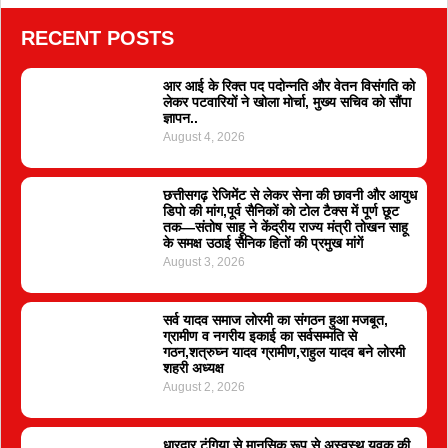
RECENT POSTS
आर आई के रिक्त पद पदोन्नति और वेतन विसंगति को
लेकर पटवारियों ने खोला मोर्चा, मुख्य सचिव को सौंपा
ज्ञापन..
August 4, 2026
छत्तीसगढ़ रेजिमेंट से लेकर सेना की छावनी और आयुध
डिपो की मांग,पूर्व सैनिकों को टोल टैक्स में पूर्ण छूट
तक—संतोष साहू ने केंद्रीय राज्य मंत्री तोखन साहू
के समक्ष उठाई सैनिक हितों की प्रमुख मांगें
August 3, 2026
सर्व यादव समाज लोरमी का संगठन हुआ मजबूत,
ग्रामीण व नगरीय इकाई का सर्वसम्मति से
गठन,शत्रुघ्न यादव ग्रामीण,राहुल यादव बने लोरमी
शहरी अध्यक्ष
August 2, 2026
धारदार टंगिया से मानसिक रूप से अस्वस्थ युवक की