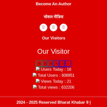
Become An Author
सोशल मीडिया
Our Visitors
Our Visitor
6
0
8
9
5
1
Users Today : 16
Total Users : 608951
Views Today : 21
Total views : 632206
2024 - 2025 Reserved Bharat Khabar 9 |