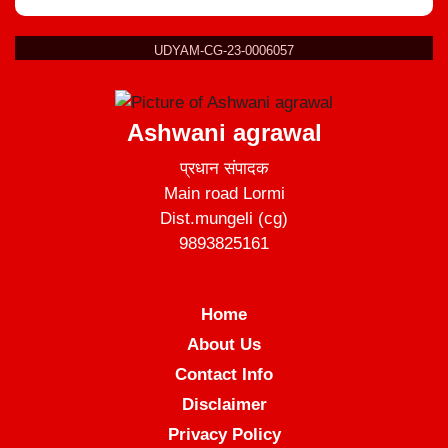
UDYAM-CG-23-0006057
Ashwani agrawal
प्रधान संपादक
Main road Lormi
Dist.mungeli (cg)
9893825161
Home
About Us
Contact Info
Disclaimer
Privacy Policy