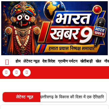
होम
लेटेस्ट न्यूज़
देश विदेश
ग्रामीण पर्यटन
खेतीबाड़ी
खेल
नौ
Contact Info
Privacy Policy
Become An Author
ल लाइन की स्वीकृति छत्तीसगढ़ के विकास की दिशा में एक ऐतिहासिक उपलब्धि 
लेटेस्ट न्यूज़
RECENT POSTS