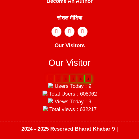
Become An Author
सोशल मीडिया
Our Visitors
Our Visitor
6
0
8
9
6
2
Users Today : 9
Total Users : 608962
Views Today : 9
Total views : 632217
2024 - 2025 Reserved Bharat Khabar 9 |