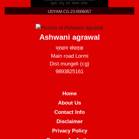
UDYAM-CG-23-0006057
Ashwani agrawal
प्रधान संपादक
Main road Lormi
Dist.mungeli (cg)
9893825161
Home
About Us
Contact Info
Disclaimer
Privacy Policy