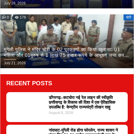
किया गिरफ्तार
July 26, 2026
0
176
चोरी
मुंगेली पुलिस ने मंदिर चोरी के 02 प्रकरणों का किया खुलासा: 01
महिला और 01पुरुष से 1 लाख 75 हजार रूपये के आभूषण जप्त कर
भेजा जेल
July 21, 2026
RECENT POSTS
डोंगरगढ़–कटघोरा नई रेल लाइन की स्वीकृति
छत्तीसगढ़ के विकास की दिशा में एक ऐतिहासिक
उपलब्धि है: केन्द्रीय राज्यमंत्री तोखन साहू
August 8, 2026
नांदघाट-मुंगेली रोड होगा फोरलेन, राज्य शासन ने