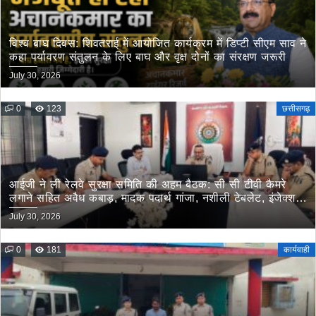
विश्व बाघ दिवस: शिवतराई में आयोजित कार्यक्रम में डिप्टी सीएम साव ने
कहा पर्यावरण संतुलन के लिए बाघ और वृक्ष दोनों का संरक्षण जरूरी
July 30, 2026
0
123
छत्तीसगढ़
आईजी ने ली रेलवे सुरक्षा समिति की अहम बैठक: सी सी टीवी कैमरे
लगाने सहित अवैध कबाड़, मादक पदार्थ गांजा, नशीली टेबलेट, इंजेक्शन
इत्यादि की रेलवे के माध्यम से तस्करी रोकने के लिए संयुक्त कार्यवाही
July 30, 2026
के दिये गये निर्देश
0
181
कार्यवाही