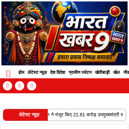
होम
लेटेस्ट न्यूज़
देश विदेश
ग्रामीण पर्यटन
खेतीबाड़ी
खेल
नौ
Contact Info
Privacy Policy
Become An Author
 होगा फोरलेन, राज्य शासन ने मंजूर किए 21.81 करोड़ उपमुख्यमंत्री साव के 
लेटेस्ट न्यूज़
RECENT POSTS