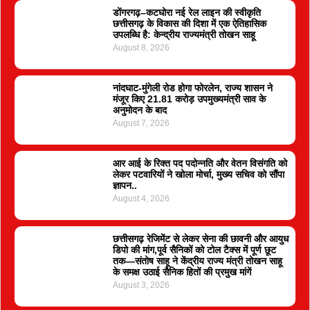
डोंगरगढ़–कटघोरा नई रेल लाइन की स्वीकृति
छत्तीसगढ़ के विकास की दिशा में एक ऐतिहासिक
उपलब्धि है: केन्द्रीय राज्यमंत्री तोखन साहू
August 8, 2026
नांदघाट-मुंगेली रोड होगा फोरलेन, राज्य शासन ने
मंजूर किए 21.81 करोड़ उपमुख्यमंत्री साव के
अनुमोदन के बाद
August 7, 2026
आर आई के रिक्त पद पदोन्नति और वेतन विसंगति को
लेकर पटवारियों ने खोला मोर्चा, मुख्य सचिव को सौंपा
ज्ञापन..
August 4, 2026
छत्तीसगढ़ रेजिमेंट से लेकर सेना की छावनी और आयुध
डिपो की मांग,पूर्व सैनिकों को टोल टैक्स में पूर्ण छूट
तक—संतोष साहू ने केंद्रीय राज्य मंत्री तोखन साहू
के समक्ष उठाई सैनिक हितों की प्रमुख मांगें
August 3, 2026