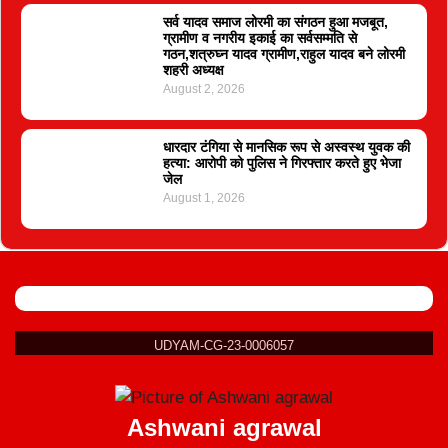
सर्व यादव समाज लोरमी का संगठन हुआ मजबूत,
ग्रामीण व नगरीय इकाई का सर्वसम्मति से
गठन,शत्रुघ्न यादव ग्रामीण,राहुल यादव बने लोरमी
शहरी अध्यक्ष
August 2, 2026
धारदार टंगिया से मानसिक रूप से अस्वस्थ युवक की
हत्या: आरोपी को पुलिस ने गिरफ्तार करते हुए भेजा
जेल
August 1, 2026
UDYAM-CG-23-0006057
Ashwani agrawal