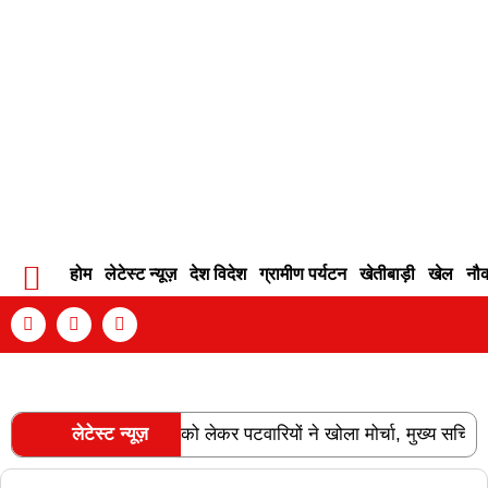
होम
लेटेस्ट न्यूज़
देश विदेश
ग्रामीण पर्यटन
खेतीबाड़ी
खेल
नौ
Contact Info
Privacy Policy
Become An Author
ि और वेतन विसंगति को लेकर पटवारियों ने खोला मोर्चा, मुख्य सचिव को सौंप
लेटेस्ट न्यूज़
RECENT POSTS