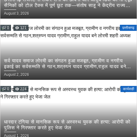
सैनिकों को टोल टैक्स में पूर्ण छूट तक—संतोष साहू ने केंद्रीय राज्य
मंत्री तोखन साहू के समक्ष उठाई सैनिक हितों की प्रमुख मांगें
August 3, 2026
0
121
छत्तीसगढ़
सर्व यादव समाज लोरमी का संगठन हुआ मजबूत, ग्रामीण व नगरीय
इकाई का सर्वसम्मति से गठन,शत्रुघ्न यादव ग्रामीण,राहुल यादव बने
लोरमी शहरी अध्यक्ष
August 2, 2026
0
224
कार्यवाही
धारदार टंगिया से मानसिक रूप से अस्वस्थ युवक की हत्या: आरोपी को
पुलिस ने गिरफ्तार करते हुए भेजा जेल
August 1, 2026