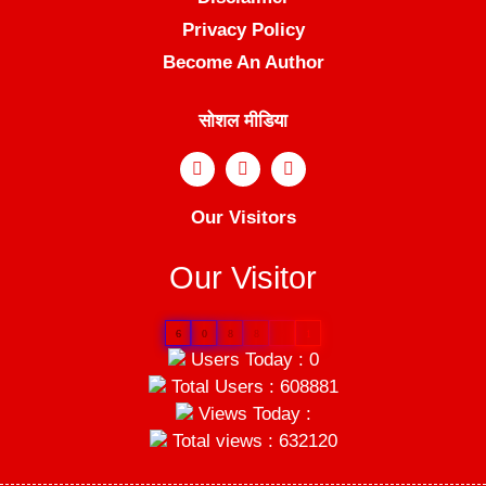
Privacy Policy
Become An Author
सोशल मीडिया
Our Visitors
Our Visitor
6
0
8
8
8
1
Users Today : 0
Total Users : 608881
Views Today :
Total views : 632120