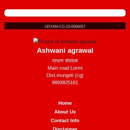
UDYAM-CG-23-0006057
Ashwani agrawal
प्रधान संपादक
Main road Lormi
Dist.mungeli (cg)
9893825161
Home
About Us
Contact Info
Disclaimer