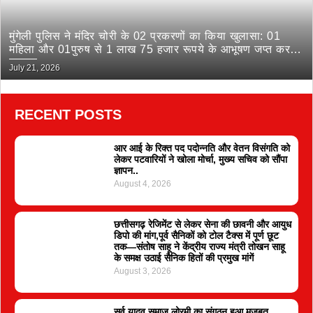
मुंगेली पुलिस ने मंदिर चोरी के 02 प्रकरणों का किया खुलासा: 01
महिला और 01पुरुष से 1 लाख 75 हजार रूपये के आभूषण जप्त कर
भेजा जेल
July 21, 2026
RECENT POSTS
आर आई के रिक्त पद पदोन्नति और वेतन विसंगति को
लेकर पटवारियों ने खोला मोर्चा, मुख्य सचिव को सौंपा
ज्ञापन..
August 4, 2026
छत्तीसगढ़ रेजिमेंट से लेकर सेना की छावनी और आयुध
डिपो की मांग,पूर्व सैनिकों को टोल टैक्स में पूर्ण छूट
तक—संतोष साहू ने केंद्रीय राज्य मंत्री तोखन साहू
के समक्ष उठाई सैनिक हितों की प्रमुख मांगें
August 3, 2026
सर्व यादव समाज लोरमी का संगठन हुआ मजबूत,