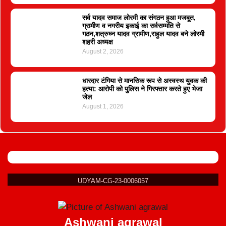
सर्व यादव समाज लोरमी का संगठन हुआ मजबूत,
ग्रामीण व नगरीय इकाई का सर्वसम्मति से
गठन,शत्रुघ्न यादव ग्रामीण,राहुल यादव बने लोरमी
शहरी अध्यक्ष
August 2, 2026
धारदार टंगिया से मानसिक रूप से अस्वस्थ युवक की
हत्या: आरोपी को पुलिस ने गिरफ्तार करते हुए भेजा
जेल
August 1, 2026
UDYAM-CG-23-0006057
Ashwani agrawal