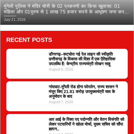
मुंगेली पुलिस ने मंदिर चोरी के 02 प्रकरणों का किया खुलासा: 01
महिला और 01पुरुष से 1 लाख 75 हजार रूपये के आभूषण जप्त कर
भेजा जेल
July 21, 2026
RECENT POSTS
डोंगरगढ़–कटघोरा नई रेल लाइन की स्वीकृति
छत्तीसगढ़ के विकास की दिशा में एक ऐतिहासिक
उपलब्धि है: केन्द्रीय राज्यमंत्री तोखन साहू
August 8, 2026
नांदघाट-मुंगेली रोड होगा फोरलेन, राज्य शासन ने
मंजूर किए 21.81 करोड़ उपमुख्यमंत्री साव के
अनुमोदन के बाद
August 7, 2026
आर आई के रिक्त पद पदोन्नति और वेतन विसंगति को
लेकर पटवारियों ने खोला मोर्चा, मुख्य सचिव को सौंपा
ज्ञापन..