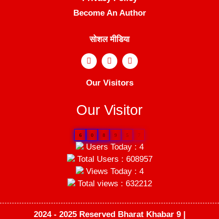
Become An Author
सोशल मीडिया
Our Visitors
Our Visitor
6
0
8
9
5
7
Users Today : 4
Total Users : 608957
Views Today : 4
Total views : 632212
2024 - 2025 Reserved Bharat Khabar 9 |