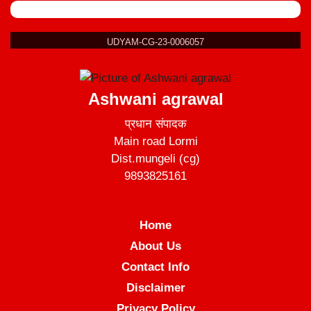
UDYAM-CG-23-0006057
Ashwani agrawal
प्रधान संपादक
Main road Lormi
Dist.mungeli (cg)
9893825161
Home
About Us
Contact Info
Disclaimer
Privacy Policy