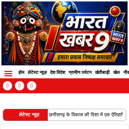
होम
लेटेस्ट न्यूज़
देश विदेश
ग्रामीण पर्यटन
खेतीबाड़ी
खेल
नौ
Contact Info
Privacy Policy
Become An Author
ेल लाइन की स्वीकृति छत्तीसगढ़ के विकास की दिशा में एक ऐतिहासिक उपलब्धि
लेटेस्ट न्यूज़
RECENT POSTS