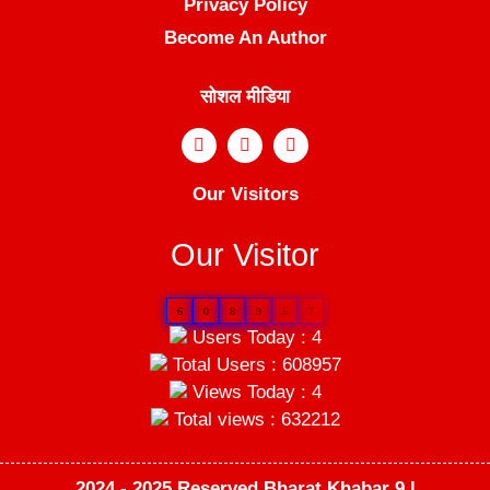
Privacy Policy
Become An Author
सोशल मीडिया
Our Visitors
Our Visitor
6
0
8
9
5
7
Users Today : 4
Total Users : 608957
Views Today : 4
Total views : 632212
2024 - 2025 Reserved Bharat Khabar 9 |