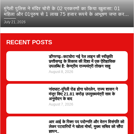
मुंगेली पुलिस ने मंदिर चोरी के 02 प्रकरणों का किया खुलासा: 01
महिला और 01पुरुष से 1 लाख 75 हजार रूपये के आभूषण जप्त कर
भेजा जेल
July 21, 2026
RECENT POSTS
डोंगरगढ़–कटघोरा नई रेल लाइन की स्वीकृति
छत्तीसगढ़ के विकास की दिशा में एक ऐतिहासिक
उपलब्धि है: केन्द्रीय राज्यमंत्री तोखन साहू
August 8, 2026
नांदघाट-मुंगेली रोड होगा फोरलेन, राज्य शासन ने
मंजूर किए 21.81 करोड़ उपमुख्यमंत्री साव के
अनुमोदन के बाद
August 7, 2026
आर आई के रिक्त पद पदोन्नति और वेतन विसंगति को
लेकर पटवारियों ने खोला मोर्चा, मुख्य सचिव को सौंपा
ज्ञापन..