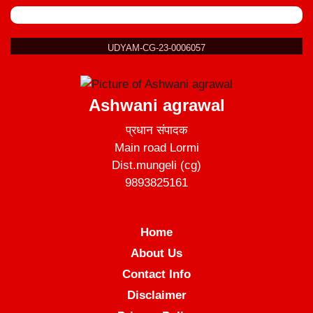
UDYAM-CG-23-0006057
Ashwani agrawal
प्रधान संपादक
Main road Lormi
Dist.mungeli (cg)
9893825161
Home
About Us
Contact Info
Disclaimer