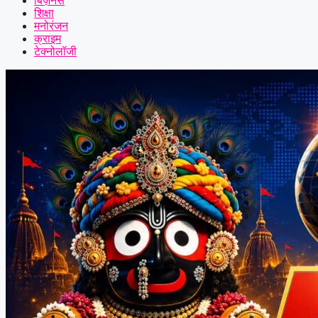
बिज़नेस
शिक्षा
मनोरंजन
क्राइम
टेक्नोलॉजी