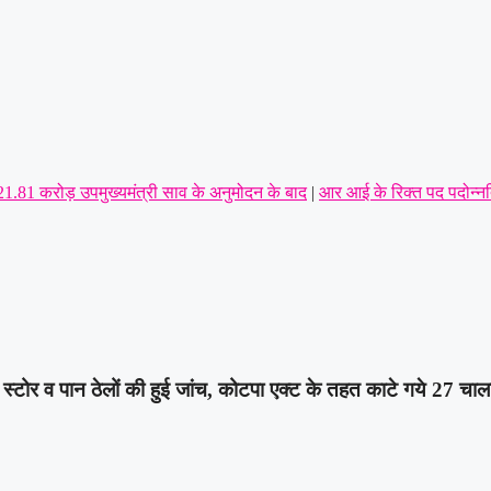
 21.81 करोड़ उपमुख्यमंत्री साव के अनुमोदन के बाद
|
आर आई के रिक्त पद पदोन्नत
आयुध डिपो की मांग,पूर्व सैनिकों को टोल टैक्स में पूर्ण छूट तक—संतोष साहू ने केंद
ीय इकाई का सर्वसम्मति से गठन,शत्रुघ्न यादव ग्रामीण,राहुल यादव बने लोरमी श
यत से प्रेस क्लब अध्यक्ष की कार पर पथराव कर जानलेवा हमला : पुलिस से कड़ी कार
स्टोर व पान ठेलों की हुई जांच, कोटपा एक्ट के तहत काटे गये 27 चा