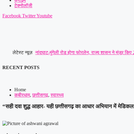
क्राइम
टेक्नोलॉजी
Facebook
Twitter
Youtube
लेटेस्ट न्यूज़
नांदघाट-मुंगेली रोड होगा फोरलेन, राज्य शासन ने मंजूर किए
सौंपा ज्ञापन..
|
छत्तीसगढ़ रेजिमेंट से लेकर सेना की छावनी और 
RECENT POSTS
सर्व यादव समाज लोरमी का संगठन हुआ मजबूत, ग्रामीण व नगर
आरोपी को पुलिस ने गिरफ्तार करते हुए भेजा जेल
|
लूट की नी
Home
कबीरधाम
,
छत्तीसगढ़
,
स्वास्थ्य
“सही दवा शुद्ध आहार- यही छत्तीसगढ़ का आधार अभियान में मेडिकल 