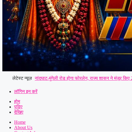
लेटेस्ट न्यूज़
नांदघाट-मुंगेली रोड होगा फोरलेन, राज्य शासन ने मंजूर किए
ज्ञापन..
|
छत्तीसगढ़ रेजिमेंट से लेकर सेना की छावनी और आयुध 
लॉगिन इन करें
होम
समाज लोरमी का संगठन हुआ मजबूत, ग्रामीण व नगरीय इकाई क
पढ़िए
देखिए
ने गिरफ्तार करते हुए भेजा जेल
|
लूट की नीयत से प्रेस क्लब 
Home
About Us