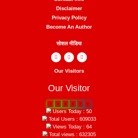
Disclaimer
Privacy Policy
Become An Author
सोशल मीडिया
Our Visitors
Our Visitor
6
0
9
0
3
3
Users Today : 50
Total Users : 609033
Views Today : 64
Total views : 632305