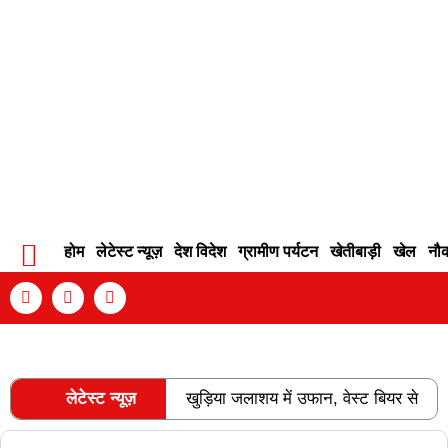
होम
लेटेस्ट न्यूज़
देश विदेश
ग्रामीण पर्यटन
खेतीबाड़ी
खेल
नौ
Contact Info
Privacy Policy
Become An Author
लेटेस्ट न्यूज़
खुड़िया जलाशय में उफान, वेस्ट बियर से
RECENT POSTS
छलका पानी…कारी डोंगरी पुल पानी में