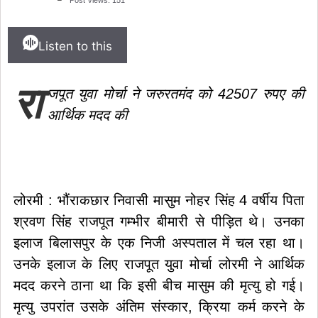
लेकर पटवारियों ने खोला मोर्चा, मुख्य सचिव
को सौंपा ज्ञापन..
|
छत्तीसगढ़ रेजिमेंट
Listen to this
से लेकर सेना की छावनी और आयुध डिपो की
रा
जपूत युवा मोर्चा ने जरुरतमंद को 42507 रुपए की
मांग,पूर्व सैनिकों को टोल टैक्स में पूर्ण छूट
आर्थिक मदद की
तक—संतोष साहू ने केंद्रीय राज्य मंत्री
तोखन साहू के समक्ष उठाई सैनिक हितों की
प्रमुख मांगें
|
लोरमी : भौंराकछार निवासी मासुम नोहर सिंह 4 वर्षीय पिता
श्रवण सिंह राजपूत गम्भीर बीमारी से पीड़ित थे। उनका
इलाज बिलासपुर के एक निजी अस्पताल में चल रहा था।
उनके इलाज के लिए राजपूत युवा मोर्चा लोरमी ने आर्थिक
मदद करने ठाना था कि इसी बीच मासुम की मृत्यु हो गई।
मृत्यु उपरांत उसके अंतिम संस्कार, क्रिया कर्म करने के