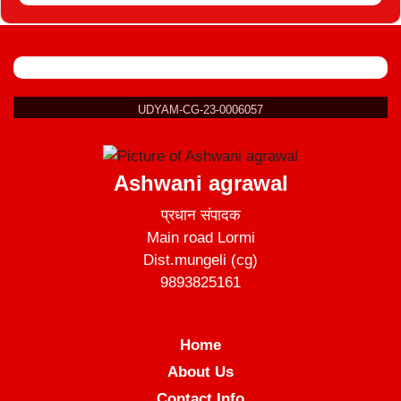
UDYAM-CG-23-0006057
Ashwani agrawal
प्रधान संपादक
Main road Lormi
Dist.mungeli (cg)
9893825161
Home
About Us
Contact Info