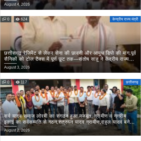
August 4, 2026
0
624
केन्द्रीय राज्य मंत्री
छत्तीसगढ़ रेजिमेंट से लेकर सेना की छावनी और आयुध डिपो की मांग,पूर्व
सैनिकों को टोल टैक्स में पूर्ण छूट तक—संतोष साहू ने केंद्रीय राज्य
मंत्री तोखन साहू के समक्ष उठाई सैनिक हितों की प्रमुख मांगें
August 3, 2026
0
117
छत्तीसगढ़
सर्व यादव समाज लोरमी का संगठन हुआ मजबूत, ग्रामीण व नगरीय
इकाई का सर्वसम्मति से गठन,शत्रुघ्न यादव ग्रामीण,राहुल यादव बने
लोरमी शहरी अध्यक्ष
August 2, 2026