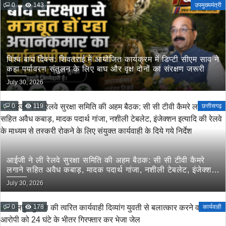
0
143
उपमुख्यमंत्री
विश्व बाघ दिवस: शिवतराई में आयोजित कार्यक्रम में डिप्टी सीएम साव ने
कहा पर्यावरण संतुलन के लिए बाघ और वृक्ष दोनों का संरक्षण जरूरी
July 30, 2026
0
119
छत्तीसगढ़
आईजी ने ली रेलवे सुरक्षा समिति की अहम बैठक: सी सी टीवी कैमरे
लगाने सहित अवैध कबाड़, मादक पदार्थ गांजा, नशीली टेबलेट, इंजेक्शन
इत्यादि की रेलवे के माध्यम से तस्करी रोकने के लिए संयुक्त कार्यवाही
July 30, 2026
के दिये गये निर्देश
0
178
कार्यवाही