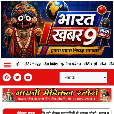
होम
लेटेस्ट न्यूज़
देश विदेश
ग्रामीण पर्यटन
खेतीबाड़ी
खेल
नौ
 और वेतन विसंगति को लेकर पटवारियों ने खोला मोर्चा, मुख्य सचिव को सौंपा
लेटेस्ट न्यूज़