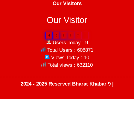
Our Visitors
Our Visitor
6
0
8
8
7
1
Users Today : 9
Total Users : 608871
Views Today : 10
Total views : 632110
2024 - 2025 Reserved Bharat Khabar 9 |