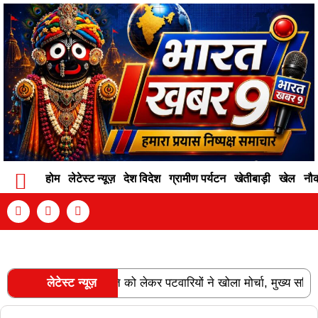
होम
लेटेस्ट न्यूज़
देश विदेश
ग्रामीण पर्यटन
खेतीबाड़ी
खेल
नौ
Contact Info
Privacy Policy
Become An Author
ि और वेतन विसंगति को लेकर पटवारियों ने खोला मोर्चा, मुख्य सचिव को सौंप
लेटेस्ट न्यूज़
RECENT POSTS