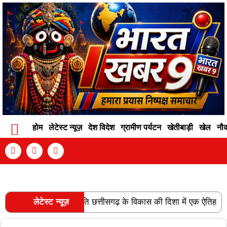
होम
लेटेस्ट न्यूज़
देश विदेश
ग्रामीण पर्यटन
खेतीबाड़ी
खेल
नौ
Contact Info
Privacy Policy
Become An Author
 रेल लाइन की स्वीकृति छत्तीसगढ़ के विकास की दिशा में एक ऐतिहासिक उपलब्
लेटेस्ट न्यूज़
RECENT POSTS