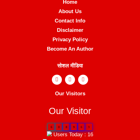
Home
About Us
Contact Info
Disclaimer
Privacy Policy
Become An Author
सोशल मीडिया
Our Visitors
Our Visitor
6
0
8
9
6
9
Users Today : 16