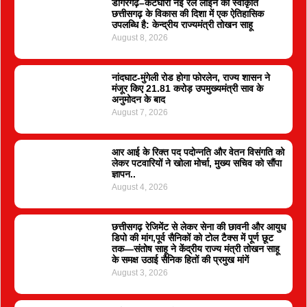
डोंगरगढ़–कटघोरा नई रेल लाइन की स्वीकृति
छत्तीसगढ़ के विकास की दिशा में एक ऐतिहासिक
उपलब्धि है: केन्द्रीय राज्यमंत्री तोखन साहू
August 8, 2026
नांदघाट-मुंगेली रोड होगा फोरलेन, राज्य शासन ने
मंजूर किए 21.81 करोड़ उपमुख्यमंत्री साव के
अनुमोदन के बाद
August 7, 2026
आर आई के रिक्त पद पदोन्नति और वेतन विसंगति को
लेकर पटवारियों ने खोला मोर्चा, मुख्य सचिव को सौंपा
ज्ञापन..
August 4, 2026
छत्तीसगढ़ रेजिमेंट से लेकर सेना की छावनी और आयुध
डिपो की मांग,पूर्व सैनिकों को टोल टैक्स में पूर्ण छूट
तक—संतोष साहू ने केंद्रीय राज्य मंत्री तोखन साहू
के समक्ष उठाई सैनिक हितों की प्रमुख मांगें
August 3, 2026