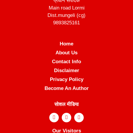
प्रधान संपादक
Main road Lormi
Dist.mungeli (cg)
9893825161
Home
About Us
Contact Info
Disclaimer
Privacy Policy
Become An Author
सोशल मीडिया
Our Visitors