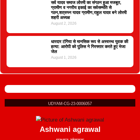
सर्व यादव समाज लोरमी का संगठन हुआ मजबूत,
ग्रामीण व नगरीय इकाई का सर्वसम्मति से
गठन,शत्रुघ्न यादव ग्रामीण,राहुल यादव बने लोरमी
शहरी अध्यक्ष
August 2, 2026
धारदार टंगिया से मानसिक रूप से अस्वस्थ युवक की
हत्या: आरोपी को पुलिस ने गिरफ्तार करते हुए भेजा
जेल
August 1, 2026
UDYAM-CG-23-0006057
Ashwani agrawal