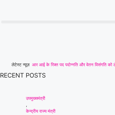
लेटेस्ट न्यूज़
आर आई के रिक्त पद पदोन्नति और वेतन विसंगति को लेकर
RECENT POSTS
डिपो की मांग,पूर्व सैनिकों को टोल टैक्स में पूर्ण छूट 
का संगठन हुआ मजबूत, ग्रामीण व नगरीय इकाई का सर्वस
अस्वस्थ युवक की हत्या: आरोपी को पुलिस ने गिरफ्तार 
उपमुख्यमंत्री
,
कार्रवाई व रात्रि गश्त बढ़ाने की मांग
|
पार्षद परिवार 
केन्द्रीय राज्य मंत्री