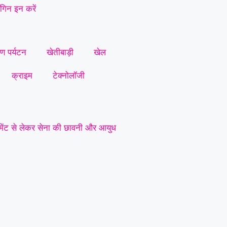
गिन इन करें
ीण पर्यटन
खेतीबाड़ी
खेल
क्राइम
टेक्नोलॉजी
जिमेंट से लेकर सेना की छावनी और आयुध
 प्रमुख मांगें
|
सर्व यादव समाज लोरमी
|
धारदार टंगिया से मानसिक रूप से
कर जानलेवा हमला : पुलिस से कड़ी
्रशासन से की सख्त कानूनी कार्रवाई की