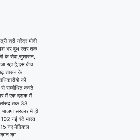
|
लूट की नीयत से प्रेस
क्लब अध्यक्ष की कार पर
पथराव कर जानलेवा हमला :
पुलिस से कड़ी कार्रवाई व
री श्री नरेंद्र मोदी
्रदेश भर बूथ स्तर तक
रात्रि गश्त बढ़ाने की मांग
|
जी के सेवा,सुशासन,
 जा रहा है,इस बीच
पार्षद परिवार के साथ
ीसगढ़ शासन के
अभद्रता करने और धमकी
पदाधिकारीयो की
 से सम्बोधित करते
देने का आरोप! कांग्रेस
ार में एक दशक में
प्रतिनिधिमंडल ने प्रशासन
े सांसद तक 33
ा भाजपा सरकार में ही
से की सख्त कानूनी कार्रवाई
, 102 नई वंदे भारत
र 315 नए मेडिकल
की मांग
|
 मकान का