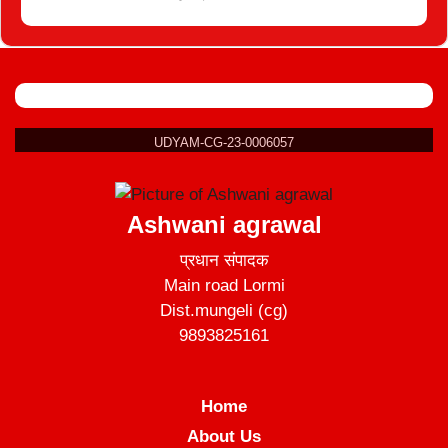
UDYAM-CG-23-0006057
Ashwani agrawal
प्रधान संपादक
Main road Lormi
Dist.mungeli (cg)
9893825161
Home
About Us