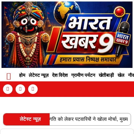
होम
लेटेस्ट न्यूज़
देश विदेश
ग्रामीण पर्यटन
खेतीबाड़ी
खेल
नौ
Contact Info
Privacy Policy
Become An Author
न्नति और वेतन विसंगति को लेकर पटवारियों ने खोला मोर्चा, मुख्य सचिव को 
लेटेस्ट न्यूज़
RECENT POSTS