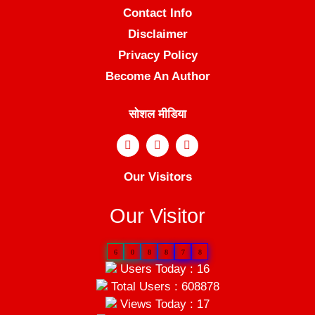
Contact Info
Disclaimer
Privacy Policy
Become An Author
सोशल मीडिया
Our Visitors
Our Visitor
6
0
8
8
7
8
Users Today : 16
Total Users : 608878
Views Today : 17