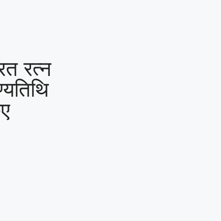
और आयुध डिपो की मांग,पूर्व
सैनिकों को टोल टैक्स में पूर्ण
छूट तक—संतोष साहू ने
रत रत्न
केंद्रीय राज्य मंत्री तोखन
ण्यतिथि
साहू के समक्ष उठाई सैनिक
िए
हितों की प्रमुख मांगें
|
सर्व
यादव समाज लोरमी का
संगठन हुआ मजबूत, ग्रामीण
व नगरीय इकाई का
सर्वसम्मति से गठन,शत्रुघ्न
यादव ग्रामीण,राहुल यादव