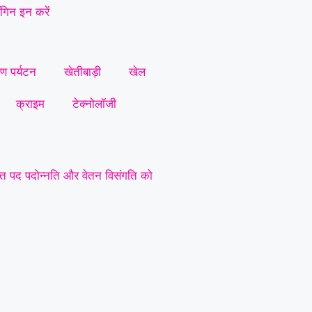
गिन इन करें
ीण पर्यटन
खेतीबाड़ी
खेल
क्राइम
टेक्नोलॉजी
त पद पदोन्नति और वेतन विसंगति को
 सैनिकों को टोल टैक्स में पूर्ण छूट
न हुआ मजबूत, ग्रामीण व नगरीय इकाई
 की हत्या: आरोपी को पुलिस ने गिरफ्तार
त बढ़ाने की मांग
|