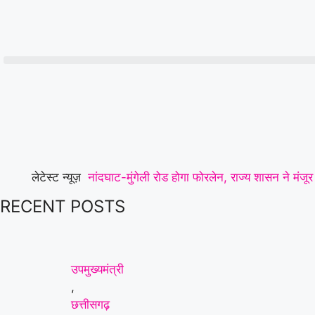
लेटेस्ट न्यूज़
नांदघाट-मुंगेली रोड होगा फोरलेन, राज्य शासन ने मंज
RECENT POSTS
लेकर पटवारियों ने खोला मोर्चा, मुख्य सचिव को सौंपा ज्
तक—संतोष साहू ने केंद्रीय राज्य मंत्री तोखन साहू के 
का सर्वसम्मति से गठन,शत्रुघ्न यादव ग्रामीण,राहुल या
उपमुख्यमंत्री
,
करते हुए भेजा जेल
|
लूट की नीयत से प्रेस क्लब अध्यक
छत्तीसगढ़