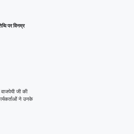
बने लोरमी शहरी अध्यक्ष
|
धारदार टंगिया से मानसिक
तिथि पर विनम्र
रूप से अस्वस्थ युवक की
हत्या: आरोपी को पुलिस ने
गिरफ्तार करते हुए भेजा जेल
|
लूट की नीयत से प्रेस
क्लब अध्यक्ष की कार पर
पथराव कर जानलेवा हमला :
री वाजपेयी जी की
पुलिस से कड़ी कार्रवाई व
ार्यकर्ताओं ने उनके
रात्रि गश्त बढ़ाने की मांग
|