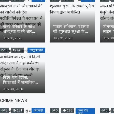
लोरमी शहरी अध्यक्ष
पार्षद परिवार के साथ
“पहल अभियान: बदलाव
डोंगरग
अभद्रता करने और
की शुरुआत सुरक्षा के
लाइन 
धमकी देने का आरोप!
साथ” पुलिस विभाग द्वारा
मंजुरी क
July 31, 2026
July 31, 2026
July 30
कांग्रेस प्रतिनिधिमंडल ने
आयोजित
एवं सा
प्रशासन से की सख्त
पहल स
कानूनी कार्रवाई की मांग
0
148
उपमुख्यमंत्री
विश्व बाघ दिवस:
शिवतराई में आयोजित
कार्यक्रम में डिप्टी सीएम
July 30, 2026
साव ने कहा पर्यावरण
संतुलन के लिए बाघ और
CRIME NEWS
वृक्ष दोनों का संरक्षण
जरूरी
0
231
कार्यवाही
0
285
करगी रोड
0
कोटा