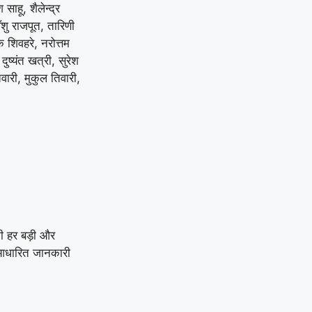
ाहू, शैलेन्द्र
ँशु राजपूत, तारिणी
 शिवहरे, नरोत्तम
ष्यंत खत्री, सुरेश
वारी, मुकुल तिवारी,
ी हर बड़ी और
य-आधारित जानकारी