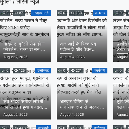
मुंगेली / लोरमी न्यूज़
0
87
उपमुख्यमंत्री
0
133
कलेक्टर
0
नांदघाट-मुंगेली रोड होगा
आर आई के रिक्त पद
छत्तीसग
फोरलेन, राज्य शासन ने
पदोन्नति और वेतन
लेकर स
मंजूर किए 21.81 करोड़
विसंगति को लेकर
और आय
August 7, 2026
August 4, 2026
August 
उपमुख्यमंत्री साव के
पटवारियों ने खोला मोर्चा,
मांग,पू
अनुमोदन के बाद
मुख्य सचिव को सौंपा
टैक्स म
0
125
छत्तीसगढ़
ज्ञापन..
0
231
कार्यवाही
संतोष स
0
राज्य म
समक्ष 
की प्रम
सर्व यादव समाज लोरमी
धारदार टंगिया से
लूट की
का संगठन हुआ मजबूत,
मानसिक रूप से अस्वस्थ
क्लब अ
ग्रामीण व नगरीय इकाई
युवक की हत्या: आरोपी
पथराव
August 2, 2026
August 1, 2026
August 
का सर्वसम्मति से
को पुलिस ने गिरफ्तार
हमला :
गठन,शत्रुघ्न यादव
करते हुए भेजा जेल
कार्रवा
ग्रामीण,राहुल यादव बने
0
446
कार्यवाही
0
154
छत्तीसगढ़
बढ़ाने 
0