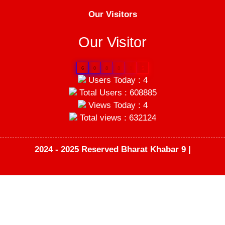
Our Visitors
Our Visitor
6
0
8
8
8
5
Users Today : 4
Total Users : 608885
Views Today : 4
Total views : 632124
2024 - 2025 Reserved Bharat Khabar 9 |