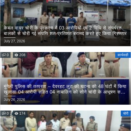
केबल वायर चोरी के प्रकरण में 03 आरोपियों एवं 2 विधि से संघर्षरत
बालकों से चोरी गई संपत्ति शत-प्रतिशत बरामद करते हुए किया गिरफ्तार
July 27, 2026
0
208
कार्यवाही
मुंगेली पुलिस की तत्परता – देवरहट लुट की घटना को 48 घंटों में किया
खुलासा 04 आरोपी सहित 04 नाबालिग को सोने चांदी के आभूषण सहित
किया गिरफ्तार
July 26, 2026
0
174
चोरी