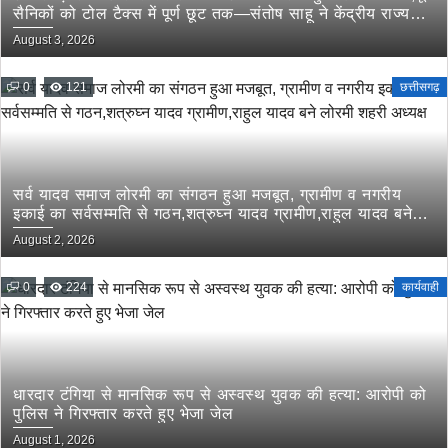
सैनिकों को टोल टैक्स में पूर्ण छूट तक—संतोष साहू ने केंद्रीय राज्य
मंत्री तोखन साहू के समक्ष उठाई सैनिक हितों की प्रमुख मांगें
August 3, 2026
0
121
छत्तीसगढ़
सर्व यादव समाज लोरमी का संगठन हुआ मजबूत, ग्रामीण व नगरीय
इकाई का सर्वसम्मति से गठन,शत्रुघ्न यादव ग्रामीण,राहुल यादव बने
लोरमी शहरी अध्यक्ष
August 2, 2026
0
224
कार्यवाही
धारदार टंगिया से मानसिक रूप से अस्वस्थ युवक की हत्या: आरोपी को
पुलिस ने गिरफ्तार करते हुए भेजा जेल
August 1, 2026