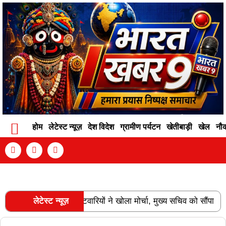
होम
लेटेस्ट न्यूज़
देश विदेश
ग्रामीण पर्यटन
खेतीबाड़ी
खेल
नौ
Contact Info
Privacy Policy
Become An Author
ति को लेकर पटवारियों ने खोला मोर्चा, मुख्य सचिव को सौंपा ज्ञापन..
लेटेस्ट न्यूज़
|
RECENT POSTS