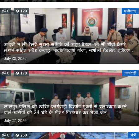
0
120
छत्तीसगढ़
आईजी ने ली रेलवे सुरक्षा समिति की अहम बैठक: सी सी टीवी कैमरे
लगाने सहित अवैध कबाड़, मादक पदार्थ गांजा, नशीली टेबलेट, इंजेक्शन
इत्यादि की रेलवे के माध्यम से तस्करी रोकने के लिए संयुक्त कार्यवाही
July 30, 2026
के दिये गये निर्देश
0
178
कार्यवाही
लालपुर पुलिस की त्वरित कार्यवाही दिव्यांग युवती से बलात्कार करने
वाले आरोपी को 24 घंटे के भीतर गिरफ्तार कर भेजा जेल
July 27, 2026
0
260
चोरी