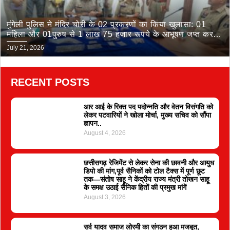
मुंगेली पुलिस ने मंदिर चोरी के 02 प्रकरणों का किया खुलासा: 01
महिला और 01पुरुष से 1 लाख 75 हजार रूपये के आभूषण जप्त कर
भेजा जेल
July 21, 2026
RECENT POSTS
आर आई के रिक्त पद पदोन्नति और वेतन विसंगति को
लेकर पटवारियों ने खोला मोर्चा, मुख्य सचिव को सौंपा
ज्ञापन..
August 4, 2026
छत्तीसगढ़ रेजिमेंट से लेकर सेना की छावनी और आयुध
डिपो की मांग,पूर्व सैनिकों को टोल टैक्स में पूर्ण छूट
तक—संतोष साहू ने केंद्रीय राज्य मंत्री तोखन साहू
के समक्ष उठाई सैनिक हितों की प्रमुख मांगें
August 3, 2026
सर्व यादव समाज लोरमी का संगठन हुआ मजबूत,