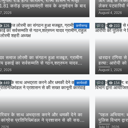
ट-मुंगेली रोड होगा फोरलेन, राज्य शासन ने मंजूर
आर आई के रिक्त
.81 करोड़ उपमुख्यमंत्री साव के अनुमोदन के बाद
लेकर पटवारियों न
ज्ञापन..
Posted
7, 2026
August 4, 2026
on
126
छत्तीसगढ़
0
233
ादव समाज लोरमी का संगठन हुआ मजबूत, ग्रामीण
धारदार टंगिया स
य इकाई का सर्वसम्मति से गठन,शत्रुघ्न यादव
हत्या: आरोपी को 
ण,राहुल यादव बने लोरमी शहरी अध्यक्ष
Posted
2, 2026
August 1, 2026
on
449
कार्यवाही
0
154
 परिवार के साथ अभद्रता करने और धमकी देने का
“पहल अभियान: ब
कांग्रेस प्रतिनिधिमंडल ने प्रशासन से की सख्त
पुलिस विभाग द्व
 कार्रवाई की मांग
Posted
, 2026
July 31, 2026