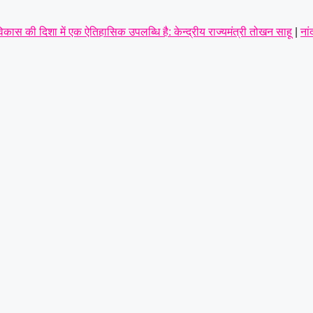
कास की दिशा में एक ऐतिहासिक उपलब्धि है: केन्द्रीय राज्यमंत्री तोखन साहू
|
नां
बाद
|
आर आई के रिक्त पद पदोन्नति और वेतन विसंगति को लेकर पटवारियों ने खोला म
ांग,पूर्व सैनिकों को टोल टैक्स में पूर्ण छूट तक—संतोष साहू ने केंद्रीय राज्य म
्रामीण व नगरीय इकाई का सर्वसम्मति से गठन,शत्रुघ्न यादव ग्रामीण,राहुल यादव 
 गिरफ्तार करते हुए भेजा जेल
|