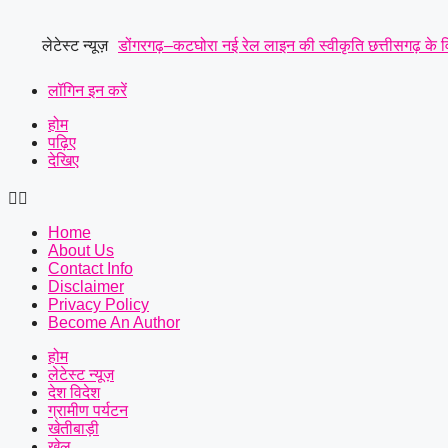
Skip
to
लेटेस्ट न्यूज़
डोंगरगढ़–कटघोरा नई रेल लाइन की स्वीकृति छत्तीसगढ़ के वि
content
मंजूर किए 21.81 करोड़ उपमुख्यमंत्री साव के अनुमोदन के 
लॉगिन इन करें
होम
छत्तीसगढ़ रेजिमेंट से लेकर सेना की छावनी और आयुध डिपो की म
पढ़िए
देखिए
प्रमुख मांगें
|
सर्व यादव समाज लोरमी का संगठन हुआ मजबूत, ग
मानसिक रूप से अस्वस्थ युवक की हत्या: आरोपी को पुलिस ने
Home
About Us
Contact Info
Disclaimer
Privacy Policy
Become An Author
होम
लेटेस्ट न्यूज़
देश विदेश
ग्रामीण पर्यटन
खेतीबाड़ी
खेल