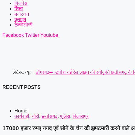
बिज़नेस
शिक्षा
मनोरंजन
क्राइम
टेक्नोलॉजी
Facebook
Twitter
Youtube
लेटेस्ट न्यूज़
डोंगरगढ़–कटघोरा नई रेल लाइन की स्वीकृति छत्तीसगढ़ के वि
मंजूर किए 21.81 करोड़ उपमुख्यमंत्री साव के अनुमोदन के 
RECENT POSTS
छत्तीसगढ़ रेजिमेंट से लेकर सेना की छावनी और आयुध डिपो की म
प्रमुख मांगें
|
सर्व यादव समाज लोरमी का संगठन हुआ मजबूत, ग
Home
कार्यवाही
,
चोरी
,
छत्तीसगढ़
,
पुलिस
,
बिलासपुर
मानसिक रूप से अस्वस्थ युवक की हत्या: आरोपी को पुलिस ने
17000 हजार रुपए नगद एवं सोने के चैन की झपटमारी करने वाले आरो