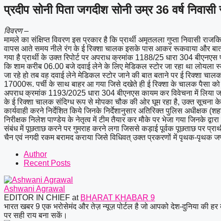
प्रदीप सोनी पिता जगदीश सोनी उम्र 36 वर्ष निवासी
विवरण –
मामले का संक्षिप्त विवरण इस प्रकार है कि प्रार्थी अमृतलला गुप्ता निवासी रा
वापस आते समय नीले रंग के ई रिक्शा चालक इसके पास आकर रूकवाया और बातचीत
गया है प्रार्थी के उक्त रिपोर्ट पर अपराध क्रमांक 1188/25 धारा 304 बीएनएस पं
कि शाम करीब 06.00 बजे दवाई लेने के लिए मेडिकल स्टोर जा रहा था लोयला स्कू
जा रहे हो तब वह दवाई लेने मेडिकल स्टोर जाने की बात बताने पर ई रिक्शा चालक ब
17000रू. पर्ची के साथ बाहर आ गया जिसे दखेते ही ई रिक्शा के चालक पैसा को
अपराध क्रमांक 1193/2025 धारा 304 बीएनएस कायम कर विवेचना में लिया जाकर 
के ई रिक्शा चालक संदिग्ध रूप से मोपका चौक की ओर घूम रहा है, उक्त सूचना क
कार्यवाही करने निर्देशित किये जिनके निर्देशानुसार अतिरिक्त पुलिस अधीक्षक (शहर
निरीक्षक निलेश पाण्डेय के नेतृत्व में टीम तैयार कर मौके पर भेजा गया जिनके 
संबंध में पूछताछ करने पर गुमराह करने लगा जिससे कड़ाई पूर्वक पूछताछ पर प्रार्थ
चैन एवं नगदी रकम बरामद कराया जिसे विधिवत् उक्त प्रकरणों में पृथक-पृथक जप
Author
Recent Posts
Ashwani Agrawal
EDITOR IN CHIEF
at
BHARAT KHABAR 9
भारत खबर 9 एक भरोसेमंद और तेज़ न्यूज़ पोर्टल है जो आपको देश-दुनिया की हर 
पर सही राय बना सकें।