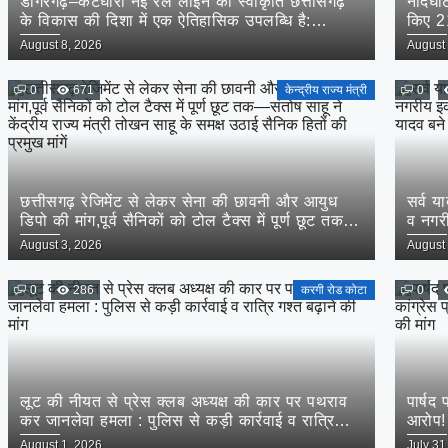
डोंगरगढ़–कटघोरा नई रेल लाइन की स्वीकृति छत्तीसगढ़
नांदघा
के विकास की दिशा में एक ऐतिहासिक उपलब्धि है:
किए 21
केन्द्रीय राज्यमंत्री तोखन साहू
Posted
Posted
August 8, 2026
August 
on
on
0
671
केन्द्रीय राज्य मंत्री
0
छत्तीसगढ़ रेजिमेंट से लेकर सेना की छावनी और आयुध
सर्व य
डिपो की मांग,पूर्व सैनिकों को टोल टैक्स में पूर्ण छूट तक—
व नगरी
संतोष साहू ने केंद्रीय राज्य मंत्री तोखन साहू के समक्ष
ग्रामी
Posted
Posted
August 3, 2026
August 
उठाई सैनिक हितों की प्रमुख मांगें
on
on
0
286
करगी रोड कोटा
0
लूट की नीयत से प्रेस क्लब अध्यक्ष की कार पर पथराव
पार्षद
कर जानलेवा हमला : पुलिस से कड़ी कार्रवाई व रात्रि
आरोप! 
गश्त बढ़ाने की मांग
कानूनी
Posted
Posted
August 1, 2026
July 31