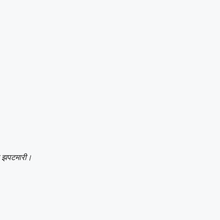
िया झपटमारी।