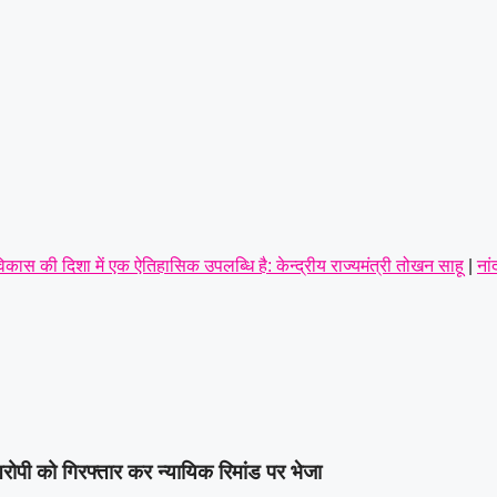
कास की दिशा में एक ऐतिहासिक उपलब्धि है: केन्द्रीय राज्यमंत्री तोखन साहू
|
नां
बाद
|
आर आई के रिक्त पद पदोन्नति और वेतन विसंगति को लेकर पटवारियों ने खोला म
ांग,पूर्व सैनिकों को टोल टैक्स में पूर्ण छूट तक—संतोष साहू ने केंद्रीय राज्य म
्रामीण व नगरीय इकाई का सर्वसम्मति से गठन,शत्रुघ्न यादव ग्रामीण,राहुल यादव 
 गिरफ्तार करते हुए भेजा जेल
|
पी को गिरफ्तार कर न्यायिक रिमांड पर भेजा