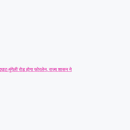
दघाट-मुंगेली रोड होगा फोरलेन, राज्य शासन ने
ोर्चा, मुख्य सचिव को सौंपा ज्ञापन..
|
ंत्री तोखन साहू के समक्ष उठाई सैनिक हितों की
बने लोरमी शहरी अध्यक्ष
|
धारदार टंगिया से