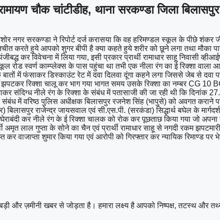
 रामायण चौक चांटीडीह, थाना सरकण्डा जिला बिलासपुर
जकिशोर नगर सरकण्डा ने रिपोर्ट दर्ज करासया कि वह हरिमण्डल स्कूल के पीछे शंकर ज
 करते हुये आपको शुगर बीपी है क्या कहते हुये शरीर को छूने लगा तथा मौका प
जीबद्ध कर विवेचना में लिया गया, इसी प्रकार प्रार्थी रामाधार साहू निवासी व्ही
ल रोड स्वर्ण काम्प्लेक्स के पास पहुंचा था तभी एक नीला रंग का ई रिक्शा वाला
ातों में फंसाकर डिस्काउंट रेट में दवा दिलवा दूंगा कहने लगा जिससे जेब से दवा 
 झपटकर रिक्शा चालू कर भाग गया भागत समय उसके रिक्शा का नम्बर CG 10 BG 5970
संदिग्ध नीले रंग के रिक्शा के संबंध में पतासाजी की जा रही थी कि दिनांक 2
े संबंध में वरिष्ठ पुलिस अधीक्षक बिलासपुर रजनेश सिंह (भापुसे) को अवगत करान
) बिलासपुर राजेन्द्र जायसवाल एवं सी.एस.पी. (सरकंडा) सिद्धार्थ बघेल के मार्गदर्शन
द्वारा घेराबंदी कर नीले रंग के ई रिक्शा चालक को रोक कर पूछताछ किया गया जो अप
ी अमृत लाल गुप्ता के सोने का चैन एवं प्रार्थी रामाधार साहू से नगदी रकम झपटमारी
्त कर वाजाप्ता शुमार किया गया एवं आरोपी को गिरफ्तार कर न्यायिक रिमाण्ड पर 
बड़ी और ज़मीनी खबर से जोड़ता है। हमारा लक्ष्य है आपको निष्पक्ष, तटस्थ और तथ