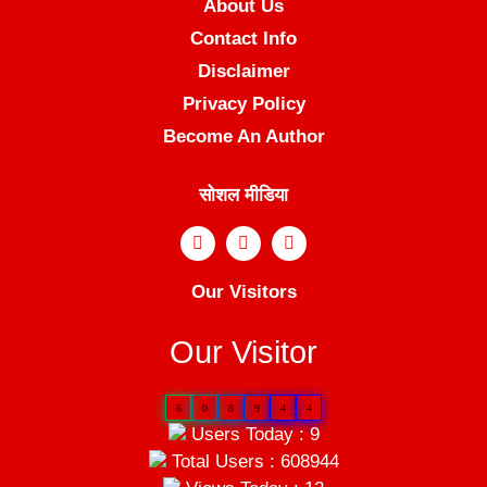
About Us
Contact Info
Disclaimer
Privacy Policy
Become An Author
सोशल मीडिया
Our Visitors
Our Visitor
6
0
8
9
4
4
Users Today : 9
Total Users : 608944