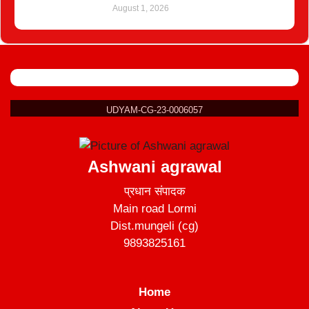
August 1, 2026
UDYAM-CG-23-0006057
Ashwani agrawal
प्रधान संपादक
Main road Lormi
Dist.mungeli (cg)
9893825161
Home