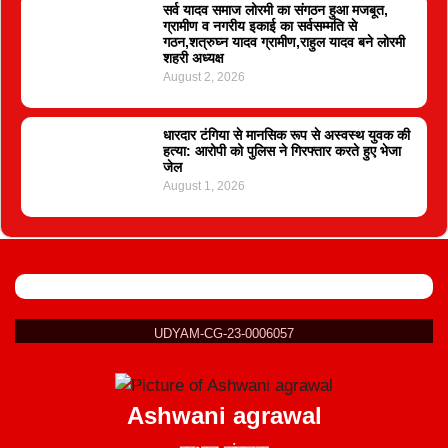
सर्व यादव समाज लोरमी का संगठन हुआ मजबूत,
ग्रामीण व नगरीय इकाई का सर्वसम्मति से
गठन,शत्रुघ्न यादव ग्रामीण,राहुल यादव बने लोरमी
शहरी अध्यक्ष
August 2, 2026
धारदार टंगिया से मानसिक रूप से अस्वस्थ युवक की
हत्या: आरोपी को पुलिस ने गिरफ्तार करते हुए भेजा
जेल
August 1, 2026
UDYAM-CG-23-0006057
Ashwani agrawal