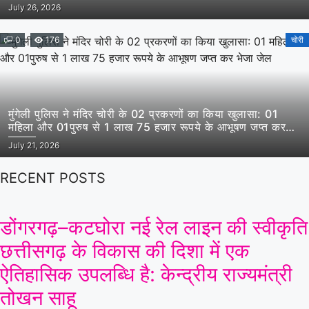
सहित किया गिरफ्तार
July 26, 2026
0
176
चोरी
मुंगेली पुलिस ने मंदिर चोरी के 02 प्रकरणों का किया खुलासा: 01
महिला और 01पुरुष से 1 लाख 75 हजार रूपये के आभूषण जप्त कर
भेजा जेल
July 21, 2026
RECENT POSTS
डोंगरगढ़–कटघोरा नई रेल लाइन की स्वीकृति
छत्तीसगढ़ के विकास की दिशा में एक
ऐतिहासिक उपलब्धि है: केन्द्रीय राज्यमंत्री
तोखन साहू