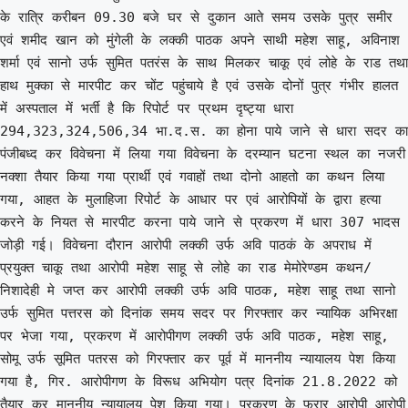
के रात्रि करीबन 09.30 बजे घर से दुकान आते समय उसके पुत्र समीर
एवं शमीद खान को मुंगेली के लक्की पाठक अपने साथी महेश साहू, अविनाश
शर्मा एवं सानो उर्फ सुमित पतरंस के साथ मिलकर चाकू एवं लोहे के राड तथा
हाथ मुक्का से मारपीट कर चोंट पहुंचाये है एवं उसके दोनों पुत्र गंभीर हालत
में अस्पताल में भर्ती है कि रिपोर्ट पर प्रथम दृष्ट्या धारा
294,323,324,506,34 भा.द.स. का होना पाये जाने से धारा सदर का
पंजीबध्द कर विवेचना में लिया गया विवेचना के दरम्यान घटना स्थल का नजरी
नक्शा तैयार किया गया प्रार्थी एवं गवाहों तथा दोनो आहतो का कथन लिया
गया, आहत के मुलाहिजा रिपोर्ट के आधार पर एवं आरोपियों के द्वारा हत्या
करने के नियत से मारपीट करना पाये जाने से प्रकरण में धारा 307 भादस
जोड़ी गई। विवेचना दौरान आरोपी लक्की उर्फ अवि पाठकं के अपराध में
प्रयुक्त चाकू तथा आरोपी महेश साहू से लोहे का राड मेमोरेण्डम कथन/
निशादेही मे जप्त कर आरोपी लक्की उर्फ अवि पाठक, महेश साहू तथा सानो
उर्फ सुमित पत्तरस को दिनांक समय सदर पर गिरफ्तार कर न्यायिक अभिरक्षा
पर भेजा गया, प्रकरण में आरोपीगण लक्की उर्फ अवि पाठक, महेश साहू,
सोमू उर्फ सूमित पतरस को गिरफ्तार कर पूर्व में माननीय न्यायालय पेश किया
गया है, गिर. आरोपीगण के विरूध अभियोग पत्र दिनांक 21.8.2022 को
तैयार कर माननीय न्यायालय पेश किया गया। प्रकरण के फरार आरोपी आरोपी