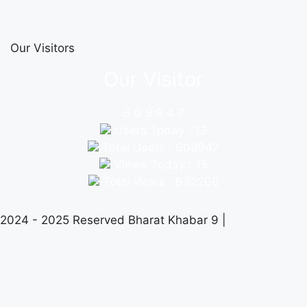
Our Visitors
Our Visitor
6
0
8
9
4
7
Users Today : 12
Total Users : 608947
Views Today : 15
Total views : 632200
2024 - 2025 Reserved Bharat Khabar 9 |