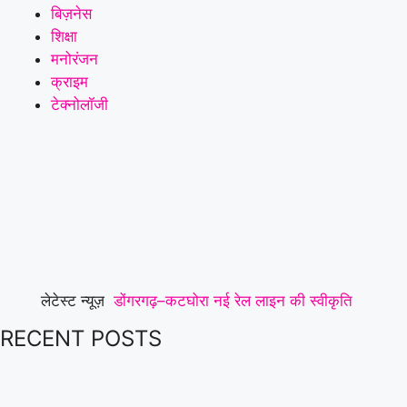
बिज़नेस
शिक्षा
मनोरंजन
क्राइम
टेक्नोलॉजी
लेटेस्ट न्यूज़
डोंगरगढ़–कटघोरा नई रेल लाइन की स्वीकृति
RECENT POSTS
छत्तीसगढ़ के विकास की दिशा में एक ऐतिहासिक
उपलब्धि है: केन्द्रीय राज्यमंत्री तोखन साहू
|