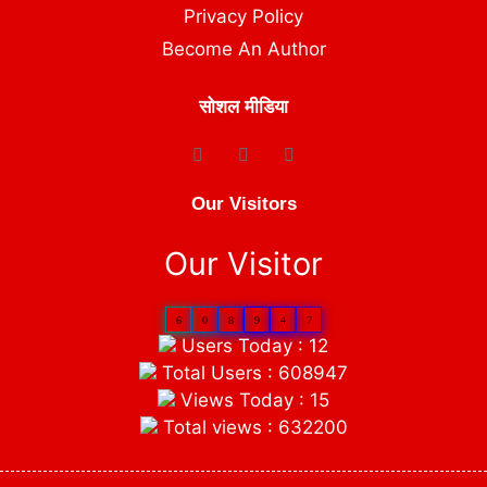
Privacy Policy
Become An Author
सोशल मीडिया
Our Visitors
Our Visitor
6
0
8
9
4
7
Users Today : 12
Total Users : 608947
Views Today : 15
Total views : 632200