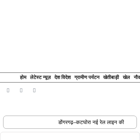
होम
लेटेस्ट न्यूज़
देश विदेश
ग्रामीण पर्यटन
खेतीबाड़ी
खेल
नौ
Contact Info
Privacy Policy
Become An Author
लेटेस्ट न्यूज़
डोंगरगढ़–कटघोरा नई रेल लाइन की
RECENT POSTS
स्वीकृति छत्तीसगढ़ के विकास की दिशा में