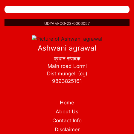
UDYAM-CG-23-0006057
Ashwani agrawal
प्रधान संपादक
Main road Lormi
Dist.mungeli (cg)
9893825161
Home
About Us
Contact Info
Disclaimer