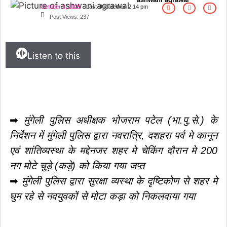
October 3, 2025
Last Updated on
2:14 pm
तोखन साहू के समक्ष उठाई सैनिक हितों की
Post Views:
237
प्रमुख मांगें
|
सर्व यादव समाज लोरमी
Listen to this
का संगठन हुआ मजबूत, ग्रामीण व नगरीय
इकाई का सर्वसम्मति से गठन,शत्रुघ्न यादव
ग्रामीण,राहुल यादव बने लोरमी शहरी
अध्यक्ष
|
धारदार टंगिया से मानसिक
➡
मुंगेली पुलिस अधीक्षक भोजराम पटेल (भा.पु.से.) के
निर्देशन में मुंगेली पुलिस द्वारा नवरात्रि, दशहरा पर्व मे कानून
रूप से अस्वस्थ युवक की हत्या: आरोपी को
एवं शांतिव्यस्था के मद्देनजर शहर मे चेकिंग दौरान मे 200
पुलिस ने गिरफ्तार करते हुए भेजा जेल
|
नग मोटे चुड़े (कड़े) को किया गया जप्त
➡
मुंगेली पुलिस द्वारा सुरक्षा व्यस्था के दृष्टिकोण से शहर मे
घुम रहे से नवयुवकों से मोटा कड़ा को निकलवाया गया