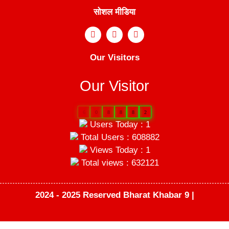
सोशल मीडिया
Our Visitors
Our Visitor
6
0
8
8
8
2
Users Today : 1
Total Users : 608882
Views Today : 1
Total views : 632121
2024 - 2025 Reserved Bharat Khabar 9 |