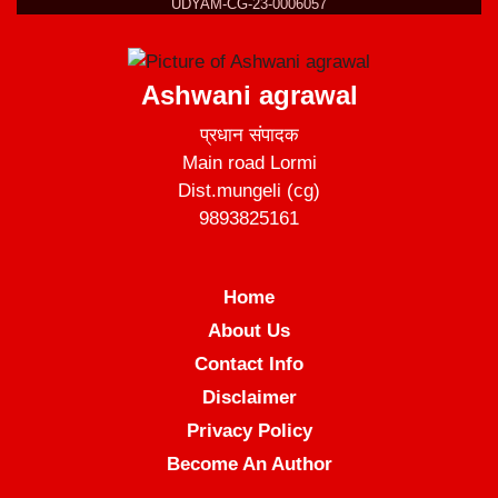
UDYAM-CG-23-0006057
Ashwani agrawal
प्रधान संपादक
Main road Lormi
Dist.mungeli (cg)
9893825161
Home
About Us
Contact Info
Disclaimer
Privacy Policy
Become An Author