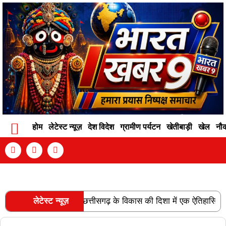
होम
लेटेस्ट न्यूज़
देश विदेश
ग्रामीण पर्यटन
खेतीबाड़ी
खेल
नौ
Contact Info
Privacy Policy
Become An Author
ल लाइन की स्वीकृति छत्तीसगढ़ के विकास की दिशा में एक ऐतिहासिक उपलब्धि 
लेटेस्ट न्यूज़
RECENT POSTS