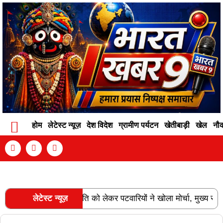
होम
लेटेस्ट न्यूज़
देश विदेश
ग्रामीण पर्यटन
खेतीबाड़ी
खेल
नौ
Contact Info
Privacy Policy
Become An Author
्नति और वेतन विसंगति को लेकर पटवारियों ने खोला मोर्चा, मुख्य सचिव को स
लेटेस्ट न्यूज़
RECENT POSTS