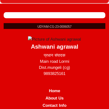
UDYAM-CG-23-0006057
Ashwani agrawal
प्रधान संपादक
Main road Lormi
Dist.mungeli (cg)
9893825161
Home
About Us
Contact Info