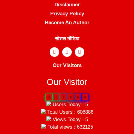
Disclaimer
Privacy Policy
Become An Author
सोशल मीडिया
Our Visitors
Our Visitor
6
0
8
8
8
6
Users Today : 5
Total Users : 608886
Views Today : 5
Total views : 632125