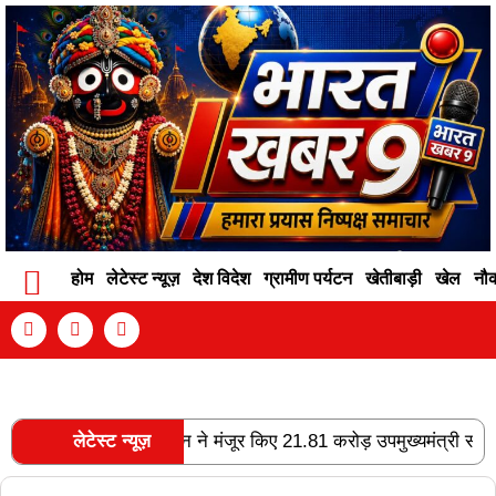
होम
लेटेस्ट न्यूज़
देश विदेश
ग्रामीण पर्यटन
खेतीबाड़ी
खेल
नौ
Contact Info
Privacy Policy
Become An Author
होगा फोरलेन, राज्य शासन ने मंजूर किए 21.81 करोड़ उपमुख्यमंत्री साव के 
लेटेस्ट न्यूज़
RECENT POSTS