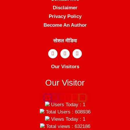
Disclaimer
Privacy Policy
Become An Author
सोशल मीडिया
Our Visitors
Our Visitor
6
0
8
9
3
6
Users Today : 1
Total Users : 608936
Views Today : 1
Total views : 632186