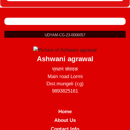
UDYAM-CG-23-0006057
Ashwani agrawal
प्रधान संपादक
Main road Lormi
Dist.mungeli (cg)
9893825161
Home
About Us
Contact Info