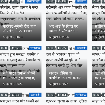
0
63
उपमुख्यमंत्री
0
132
कलेक्टर
0
नांदघाट-मुंगेली रोड होगा
आर आई के रिक्त पद
छत्तीसग
फोरलेन, राज्य शासन ने
पदोन्नति और वेतन
लेकर स
मंजूर किए 21.81 करोड़
विसंगति को लेकर
और आय
August 7, 2026
August 4, 2026
August 
उपमुख्यमंत्री साव के
पटवारियों ने खोला मोर्चा,
मांग,पू
अनुमोदन के बाद
मुख्य सचिव को सौंपा
टैक्स म
0
122
छत्तीसगढ़
ज्ञापन..
0
227
कार्यवाही
संतोष स
0
राज्य म
समक्ष 
की प्रम
सर्व यादव समाज लोरमी
धारदार टंगिया से
लूट की
का संगठन हुआ मजबूत,
मानसिक रूप से अस्वस्थ
क्लब अ
ग्रामीण व नगरीय इकाई
युवक की हत्या: आरोपी
पथराव
August 2, 2026
August 1, 2026
August 
का सर्वसम्मति से
को पुलिस ने गिरफ्तार
हमला :
गठन,शत्रुघ्न यादव
करते हुए भेजा जेल
कार्रवा
ग्रामीण,राहुल यादव बने
0
441
कार्यवाही
0
151
छत्तीसगढ़
बढ़ाने 
0
लोरमी शहरी अध्यक्ष