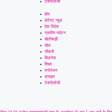
टेक्नोलॉजी
और आयुध डिपो की मांग,पूर्व
होम
सैनिकों को टोल टैक्स में पूर्ण
लेटेस्ट न्यूज़
छूट तक—संतोष साहू ने
देश विदेश
ग्रामीण पर्यटन
केंद्रीय राज्य मंत्री तोखन
खेतीबाड़ी
साहू के समक्ष उठाई सैनिक
खेल
नौकरी
हितों की प्रमुख मांगें
|
सर्व
बिज़नेस
शिक्षा
यादव समाज लोरमी का
मनोरंजन
संगठन हुआ मजबूत, ग्रामीण
क्राइम
टेक्नोलॉजी
व नगरीय इकाई का
सर्वसम्मति से गठन,शत्रुघ्न
यादव ग्रामीण,राहुल यादव