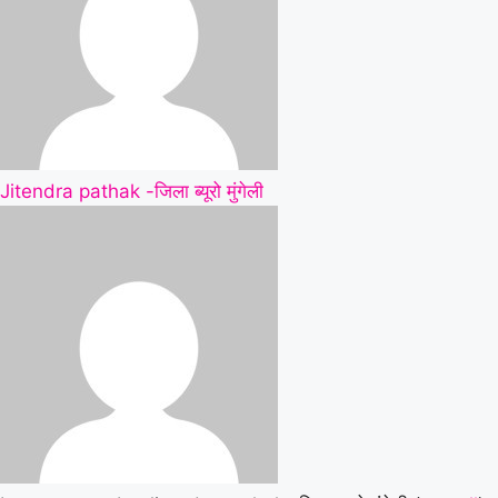
Jitendra pathak -जिला ब्यूरो मुंगेली