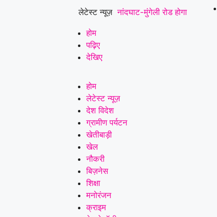
लेटेस्ट न्यूज़
नांदघाट-मुंगेली रोड होगा
फोरलेन, राज्य शासन ने
होम
पढ़िए
मंजूर किए 21.81 करोड़
देखिए
उपमुख्यमंत्री साव के
होम
अनुमोदन के बाद
|
आर आई
लेटेस्ट न्यूज़
के रिक्त पद पदोन्नति और
देश विदेश
ग्रामीण पर्यटन
वेतन विसंगति को लेकर
खेतीबाड़ी
खेल
पटवारियों ने खोला मोर्चा,
नौकरी
मुख्य सचिव को सौंपा
बिज़नेस
शिक्षा
ज्ञापन..
|
छत्तीसगढ़ रेजिमेंट
मनोरंजन
से लेकर सेना की छावनी
क्राइम