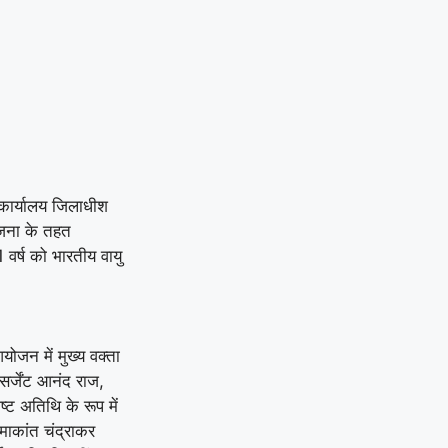
बने लोरमी शहरी अध्यक्ष
|
धारदार टंगिया से मानसिक
रूप से अस्वस्थ युवक की
हत्या: आरोपी को पुलिस ने
गिरफ्तार करते हुए भेजा जेल
 कार्यालय जिलाधीश
|
लूट की नीयत से प्रेस
योजना के तहत
क्लब अध्यक्ष की कार पर
 वर्ष को भारतीय वायु
।
पथराव कर जानलेवा हमला :
पुलिस से कड़ी कार्रवाई व
योजन में मुख्य वक्ता
रात्रि गश्त बढ़ाने की मांग
|
सर्जेंट आनंद राज,
िष्ट अतिथि के रूप में
रमाकांत चंद्राकर