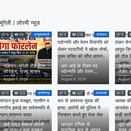
मुंगेली / लोरमी न्यूज़
0
63
उपमुख्यमंत्री
0
132
कलेक्टर
0
नांदघाट-मुंगेली रोड होगा
आर आई के रिक्त पद
छत्तीसग
फोरलेन, राज्य शासन ने
पदोन्नति और वेतन
लेकर स
मंजूर किए 21.81 करोड़
विसंगति को लेकर
और आय
August 7, 2026
August 4, 2026
August 
उपमुख्यमंत्री साव के
पटवारियों ने खोला मोर्चा,
मांग,पू
अनुमोदन के बाद
मुख्य सचिव को सौंपा
टैक्स म
0
122
छत्तीसगढ़
ज्ञापन..
0
227
कार्यवाही
संतोष स
0
राज्य म
समक्ष 
की प्रम
सर्व यादव समाज लोरमी
धारदार टंगिया से
लूट की
का संगठन हुआ मजबूत,
मानसिक रूप से अस्वस्थ
क्लब अ