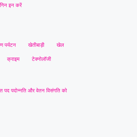
गिन इन करें
ीण पर्यटन
खेतीबाड़ी
खेल
क्राइम
टेक्नोलॉजी
त पद पदोन्नति और वेतन विसंगति को
 सैनिकों को टोल टैक्स में पूर्ण छूट
न हुआ मजबूत, ग्रामीण व नगरीय इकाई
 की हत्या: आरोपी को पुलिस ने गिरफ्तार