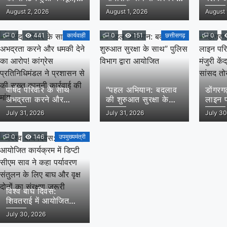
ग्रामीण व नगरीय इकाई
युवक की हत्या: आरोपी
पथराव
August 2, 2026
August 1, 2026
August 
का सर्वसम्मति से
को पुलिस ने गिरफ्तार
हमला :
गठन,शत्रुघ्न यादव
करते हुए भेजा जेल
कार्रवा
ग्रामीण,राहुल यादव बने
0
441
कार्यवाही
0
151
छत्तीसगढ़
बढ़ाने 
0
लोरमी शहरी अध्यक्ष
पार्षद परिवार के साथ
“पहल अभियान: बदलाव
डोंगरग
अभद्रता करने और
की शुरुआत सुरक्षा के
लाइन 
धमकी देने का आरोप!
साथ” पुलिस विभाग द्वारा
मंजुरी क
July 31, 2026
July 31, 2026
July 30
कांग्रेस प्रतिनिधिमंडल ने
आयोजित
एवं सा
प्रशासन से की सख्त
पहल स
कानूनी कार्रवाई की मांग
0
146
उपमुख्यमंत्री
विश्व बाघ दिवस:
शिवतराई में आयोजित
कार्यक्रम में डिप्टी सीएम
July 30, 2026
साव ने कहा पर्यावरण