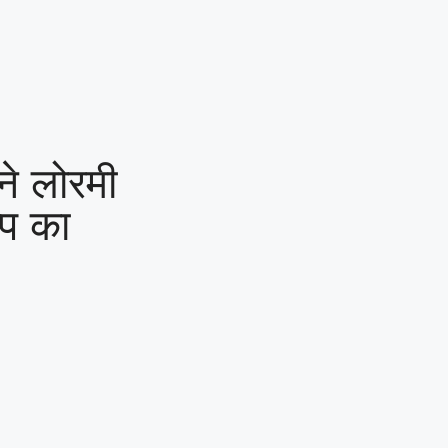
्ष की कार पर पथराव कर जानलेवा हमला : पुलिस से कड़ी कार्रवाई व रात्रि गश्
और आयुध डिपो की मांग,पूर्व
सैनिकों को टोल टैक्स में पूर्ण
छूट तक—संतोष साहू ने
केंद्रीय राज्य मंत्री तोखन
ोने लोरमी
साहू के समक्ष उठाई सैनिक
म्प का
हितों की प्रमुख मांगें
|
सर्व
यादव समाज लोरमी का
संगठन हुआ मजबूत, ग्रामीण
व नगरीय इकाई का
सर्वसम्मति से गठन,शत्रुघ्न
यादव ग्रामीण,राहुल यादव