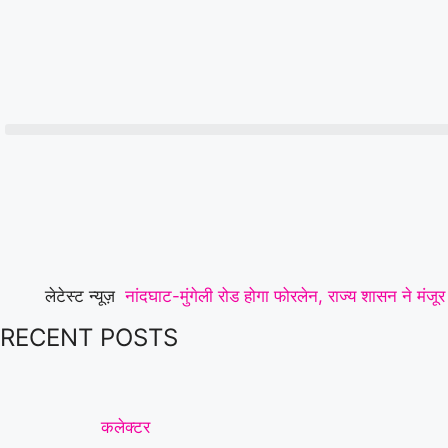
लेटेस्ट न्यूज़
नांदघाट-मुंगेली रोड होगा फोरलेन, राज्य शासन ने मंज
RECENT POSTS
लेकर पटवारियों ने खोला मोर्चा, मुख्य सचिव को सौंपा ज्
तक—संतोष साहू ने केंद्रीय राज्य मंत्री तोखन साहू के 
का सर्वसम्मति से गठन,शत्रुघ्न यादव ग्रामीण,राहुल या
कलेक्टर