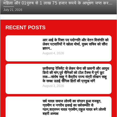
महिला और 01पुरुष से 1 लाख 75 हजार रूपये के आभूषण जप्त कर
भेजा जेल
July 21, 2026
RECENT POSTS
आर आई के रिक्त पद पदोन्नति और वेतन विसंगति को
लेकर पटवारियों ने खोला मोर्चा, मुख्य सचिव को सौंपा
ज्ञापन..
August 4, 2026
छत्तीसगढ़ रेजिमेंट से लेकर सेना की छावनी और आयुध
डिपो की मांग,पूर्व सैनिकों को टोल टैक्स में पूर्ण छूट
तक—संतोष साहू ने केंद्रीय राज्य मंत्री तोखन साहू
के समक्ष उठाई सैनिक हितों की प्रमुख मांगें
August 3, 2026
सर्व यादव समाज लोरमी का संगठन हुआ मजबूत,
ग्रामीण व नगरीय इकाई का सर्वसम्मति से
गठन,शत्रुघ्न यादव ग्रामीण,राहुल यादव बने लोरमी
शहरी अध्यक्ष