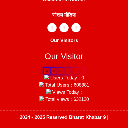
सोशल मीडिया
Our Visitors
Our Visitor
6
0
8
8
8
1
Users Today : 0
Total Users : 608881
Views Today :
Total views : 632120
2024 - 2025 Reserved Bharat Khabar 9 |