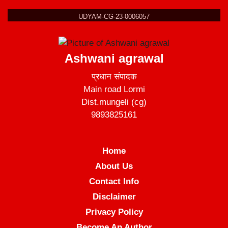
UDYAM-CG-23-0006057
Ashwani agrawal
प्रधान संपादक
Main road Lormi
Dist.mungeli (cg)
9893825161
Home
About Us
Contact Info
Disclaimer
Privacy Policy
Become An Author