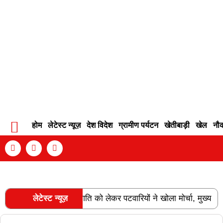
होम
लेटेस्ट न्यूज़
देश विदेश
ग्रामीण पर्यटन
खेतीबाड़ी
खेल
नौ
Contact Info
Privacy Policy
Become An Author
न्नति और वेतन विसंगति को लेकर पटवारियों ने खोला मोर्चा, मुख्य सचिव को 
लेटेस्ट न्यूज़
RECENT POSTS